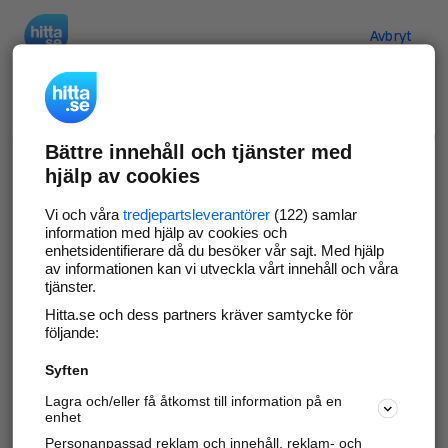
Hitta.se
Avbryt
Verifiera ditt företag
Bättre innehåll och tjänster med
Gör som
69 530
företag
- ta kontroll över din
hjälp av cookies
företagssida på hitta.se och syns bättre mot
kunder i ditt närområde. Helt kostnadsfritt.
Vi och våra
tredjepartsleverantörer
(122) samlar
information med hjälp av cookies och
enhetsidentifierare då du besöker vår sajt. Med hjälp
av informationen kan vi utveckla vårt innehåll och våra
tjänster.
Uppdatera din företagsinformation
Hitta.se och dess partners kräver samtycke för
Svara på och hantera dina omdömen
följande:
Syften
Gå vidare
Lagra och/eller få åtkomst till information på en
enhet
Personanpassad reklam och innehåll, reklam- och