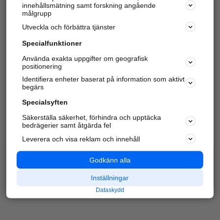
innehållsmätning samt forskning angående
Har du redan verifierat ditt företag?
Logga in
målgrupp
Utveckla och förbättra tjänster
Specialfunktioner
Varje vecka besöker du och
4 miljoner
andra
Använda exakta uppgifter om geografisk
positionering
härliga användare oss för att hitta rätt lokal
information om företag, privatpersoner och
Identifiera enheter baserat på information som aktivt
platser.
begärs
Specialsyften
Säkerställa säkerhet, förhindra och upptäcka
bedrägerier samt åtgärda fel
Leverera och visa reklam och innehåll
Godkänn alla
Inställningar
Dataskydd