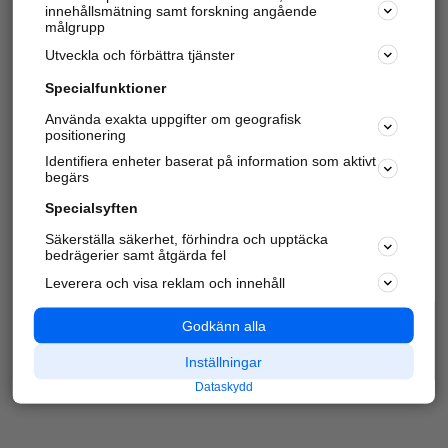
innehållsmätning samt forskning angående
Har du redan verifierat ditt företag?
Logga in
målgrupp
Utveckla och förbättra tjänster
Specialfunktioner
Varje vecka besöker du och
4 miljoner
andra
Använda exakta uppgifter om geografisk
positionering
härliga användare oss för att hitta rätt lokal
information om företag, privatpersoner och
Identifiera enheter baserat på information som aktivt
platser.
begärs
Specialsyften
Säkerställa säkerhet, förhindra och upptäcka
bedrägerier samt åtgärda fel
Leverera och visa reklam och innehåll
Godkänn alla
Inställningar
Dataskydd