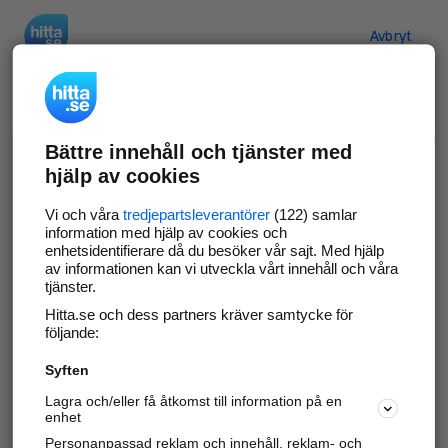
Hitta.se
Avbryt
Verifiera ditt företag
Bättre innehåll och tjänster med
Gör som
69 549
företag
- ta kontroll över din
hjälp av cookies
företagssida på hitta.se och syns bättre mot
kunder i ditt närområde. Helt kostnadsfritt.
Vi och våra
tredjepartsleverantörer
(122) samlar
information med hjälp av cookies och
enhetsidentifierare då du besöker vår sajt. Med hjälp
av informationen kan vi utveckla vårt innehåll och våra
tjänster.
Uppdatera din företagsinformation
Hitta.se och dess partners kräver samtycke för
Svara på och hantera dina omdömen
följande:
Syften
Gå vidare
Lagra och/eller få åtkomst till information på en
enhet
Personanpassad reklam och innehåll, reklam- och