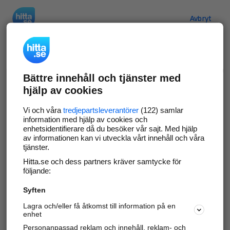
Hitta.se
Avbryt
Verifiera ditt företag
Bättre innehåll och tjänster med
Gör som
69 529
företag
- ta kontroll över din
hjälp av cookies
företagssida på hitta.se och syns bättre mot
kunder i ditt närområde. Helt kostnadsfritt.
Vi och våra
tredjepartsleverantörer
(122) samlar
information med hjälp av cookies och
enhetsidentifierare då du besöker vår sajt. Med hjälp
av informationen kan vi utveckla vårt innehåll och våra
tjänster.
Uppdatera din företagsinformation
Hitta.se och dess partners kräver samtycke för
Svara på och hantera dina omdömen
följande:
Syften
Gå vidare
Lagra och/eller få åtkomst till information på en
enhet
Personanpassad reklam och innehåll, reklam- och