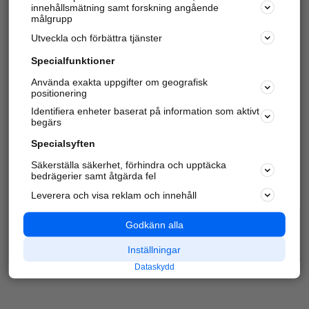
innehållsmätning samt forskning angående
Har du redan verifierat ditt företag?
Logga in
målgrupp
Utveckla och förbättra tjänster
Specialfunktioner
Varje vecka besöker du och
4 miljoner
andra
Använda exakta uppgifter om geografisk
positionering
härliga användare oss för att hitta rätt lokal
information om företag, privatpersoner och
Identifiera enheter baserat på information som aktivt
platser.
begärs
Specialsyften
Säkerställa säkerhet, förhindra och upptäcka
bedrägerier samt åtgärda fel
Leverera och visa reklam och innehåll
Godkänn alla
Inställningar
Dataskydd