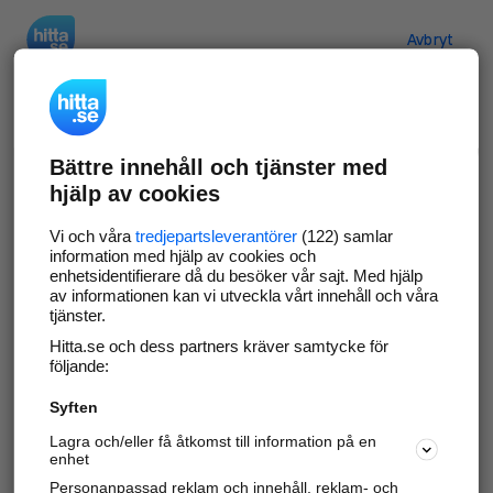
Hitta.se
Avbryt
Verifiera ditt företag
Bättre innehåll och tjänster med
Gör som
69 550
företag
- ta kontroll över din
hjälp av cookies
företagssida på hitta.se och syns bättre mot
kunder i ditt närområde. Helt kostnadsfritt.
Vi och våra
tredjepartsleverantörer
(122) samlar
information med hjälp av cookies och
enhetsidentifierare då du besöker vår sajt. Med hjälp
av informationen kan vi utveckla vårt innehåll och våra
tjänster.
Uppdatera din företagsinformation
Hitta.se och dess partners kräver samtycke för
Svara på och hantera dina omdömen
följande:
Syften
Gå vidare
Lagra och/eller få åtkomst till information på en
enhet
Personanpassad reklam och innehåll, reklam- och