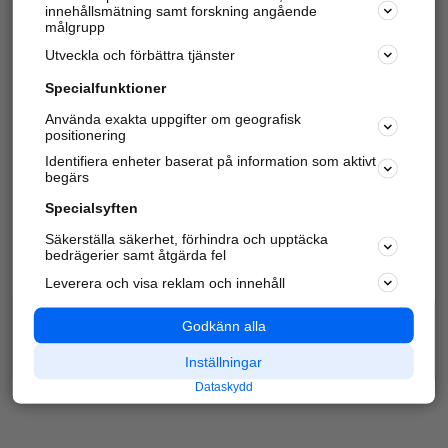
innehållsmätning samt forskning angående
Har du redan verifierat ditt företag?
Logga in
målgrupp
Utveckla och förbättra tjänster
Specialfunktioner
Varje vecka besöker du och
4 miljoner
andra
Använda exakta uppgifter om geografisk
positionering
härliga användare oss för att hitta rätt lokal
information om företag, privatpersoner och
Identifiera enheter baserat på information som aktivt
platser.
begärs
Specialsyften
Säkerställa säkerhet, förhindra och upptäcka
bedrägerier samt åtgärda fel
Leverera och visa reklam och innehåll
Godkänn alla
Inställningar
Dataskydd