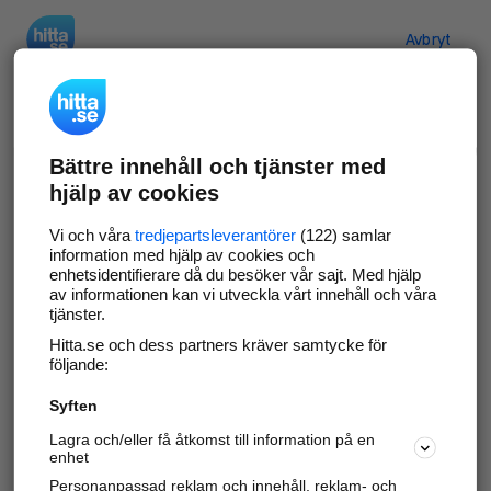
Hitta.se
Avbryt
Verifiera ditt företag
Bättre innehåll och tjänster med
Gör som
69 550
företag
- ta kontroll över din
hjälp av cookies
företagssida på hitta.se och syns bättre mot
kunder i ditt närområde. Helt kostnadsfritt.
Vi och våra
tredjepartsleverantörer
(122) samlar
information med hjälp av cookies och
enhetsidentifierare då du besöker vår sajt. Med hjälp
av informationen kan vi utveckla vårt innehåll och våra
tjänster.
Uppdatera din företagsinformation
Hitta.se och dess partners kräver samtycke för
Svara på och hantera dina omdömen
följande:
Syften
Gå vidare
Lagra och/eller få åtkomst till information på en
enhet
Personanpassad reklam och innehåll, reklam- och