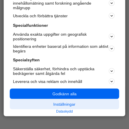
innehållsmätning samt forskning angående
Har du redan verifierat ditt företag?
Logga in
målgrupp
Utveckla och förbättra tjänster
Specialfunktioner
Varje vecka besöker du och
4 miljoner
andra
Använda exakta uppgifter om geografisk
positionering
härliga användare oss för att hitta rätt lokal
information om företag, privatpersoner och
Identifiera enheter baserat på information som aktivt
platser.
begärs
Specialsyften
Säkerställa säkerhet, förhindra och upptäcka
bedrägerier samt åtgärda fel
Leverera och visa reklam och innehåll
Godkänn alla
Inställningar
Dataskydd