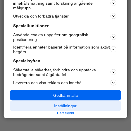
innehållsmätning samt forskning angående
Har du redan verifierat ditt företag?
Logga in
målgrupp
Utveckla och förbättra tjänster
Specialfunktioner
Varje vecka besöker du och
4 miljoner
andra
Använda exakta uppgifter om geografisk
positionering
härliga användare oss för att hitta rätt lokal
information om företag, privatpersoner och
Identifiera enheter baserat på information som aktivt
platser.
begärs
Specialsyften
Säkerställa säkerhet, förhindra och upptäcka
bedrägerier samt åtgärda fel
Leverera och visa reklam och innehåll
Godkänn alla
Inställningar
Dataskydd