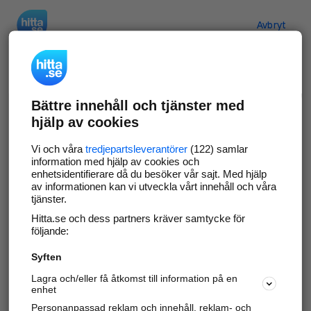
Hitta.se
Avbryt
Verifiera ditt företag
Bättre innehåll och tjänster med
Gör som
69 550
företag
- ta kontroll över din
hjälp av cookies
företagssida på hitta.se och syns bättre mot
kunder i ditt närområde. Helt kostnadsfritt.
Vi och våra
tredjepartsleverantörer
(122) samlar
information med hjälp av cookies och
enhetsidentifierare då du besöker vår sajt. Med hjälp
av informationen kan vi utveckla vårt innehåll och våra
tjänster.
Uppdatera din företagsinformation
Hitta.se och dess partners kräver samtycke för
Svara på och hantera dina omdömen
följande:
Syften
Gå vidare
Lagra och/eller få åtkomst till information på en
enhet
Personanpassad reklam och innehåll, reklam- och