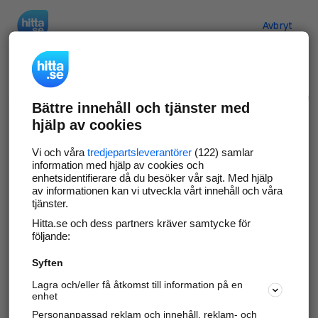
Hitta.se
Avbryt
Verifiera ditt företag
Bättre innehåll och tjänster med
Gör som
69 554
företag
- ta kontroll över din
hjälp av cookies
företagssida på hitta.se och syns bättre mot
kunder i ditt närområde. Helt kostnadsfritt.
Vi och våra
tredjepartsleverantörer
(122) samlar
information med hjälp av cookies och
enhetsidentifierare då du besöker vår sajt. Med hjälp
av informationen kan vi utveckla vårt innehåll och våra
tjänster.
Uppdatera din företagsinformation
Hitta.se och dess partners kräver samtycke för
Svara på och hantera dina omdömen
följande:
Syften
Gå vidare
Lagra och/eller få åtkomst till information på en
enhet
Personanpassad reklam och innehåll, reklam- och