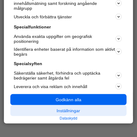
innehållsmätning samt forskning angående
Har du redan verifierat ditt företag?
Logga in
målgrupp
Utveckla och förbättra tjänster
Specialfunktioner
Varje vecka besöker du och
4 miljoner
andra
Använda exakta uppgifter om geografisk
positionering
härliga användare oss för att hitta rätt lokal
information om företag, privatpersoner och
Identifiera enheter baserat på information som aktivt
platser.
begärs
Specialsyften
Säkerställa säkerhet, förhindra och upptäcka
bedrägerier samt åtgärda fel
Leverera och visa reklam och innehåll
Godkänn alla
Inställningar
Dataskydd