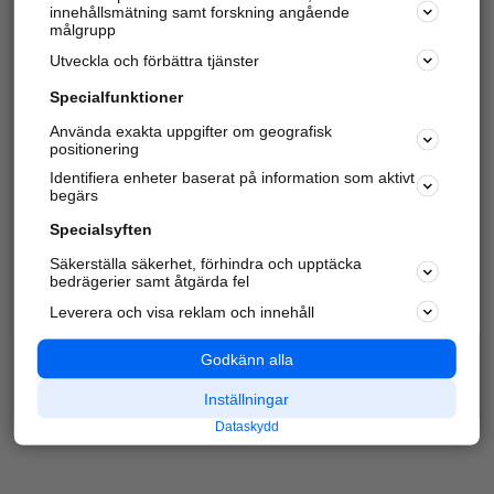
innehållsmätning samt forskning angående
Har du redan verifierat ditt företag?
Logga in
målgrupp
Utveckla och förbättra tjänster
Specialfunktioner
Varje vecka besöker du och
4 miljoner
andra
Använda exakta uppgifter om geografisk
positionering
härliga användare oss för att hitta rätt lokal
information om företag, privatpersoner och
Identifiera enheter baserat på information som aktivt
platser.
begärs
Specialsyften
Säkerställa säkerhet, förhindra och upptäcka
bedrägerier samt åtgärda fel
Leverera och visa reklam och innehåll
Godkänn alla
Inställningar
Dataskydd