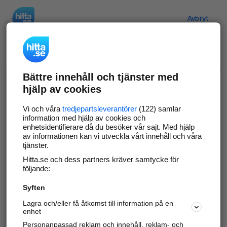
Hitta.se
Avbryt
Verifiera ditt företag
Bättre innehåll och tjänster med
Gör som
69 554
företag
- ta kontroll över din
hjälp av cookies
företagssida på hitta.se och syns bättre mot
kunder i ditt närområde. Helt kostnadsfritt.
Vi och våra
tredjepartsleverantörer
(122) samlar
information med hjälp av cookies och
enhetsidentifierare då du besöker vår sajt. Med hjälp
av informationen kan vi utveckla vårt innehåll och våra
tjänster.
Uppdatera din företagsinformation
Hitta.se och dess partners kräver samtycke för
Svara på och hantera dina omdömen
följande:
Syften
Gå vidare
Lagra och/eller få åtkomst till information på en
enhet
Personanpassad reklam och innehåll, reklam- och