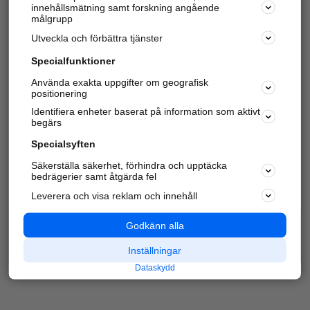
innehållsmätning samt forskning angående
Har du redan verifierat ditt företag?
Logga in
målgrupp
Utveckla och förbättra tjänster
Specialfunktioner
Varje vecka besöker du och
4 miljoner
andra
Använda exakta uppgifter om geografisk
positionering
härliga användare oss för att hitta rätt lokal
information om företag, privatpersoner och
Identifiera enheter baserat på information som aktivt
platser.
begärs
Specialsyften
Säkerställa säkerhet, förhindra och upptäcka
bedrägerier samt åtgärda fel
Leverera och visa reklam och innehåll
Godkänn alla
Inställningar
Dataskydd