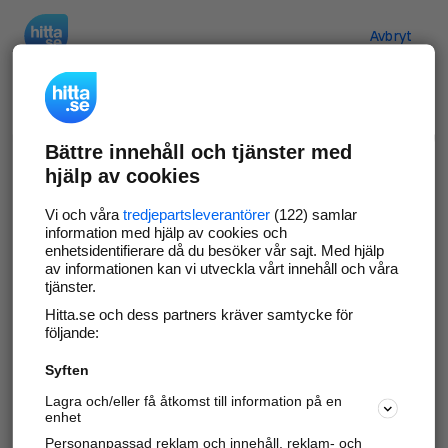
Hitta.se
Avbryt
Verifiera ditt företag
Bättre innehåll och tjänster med
Gör som
69 572
företag
- ta kontroll över din
hjälp av cookies
företagssida på hitta.se och syns bättre mot
kunder i ditt närområde. Helt kostnadsfritt.
Vi och våra
tredjepartsleverantörer
(122) samlar
information med hjälp av cookies och
enhetsidentifierare då du besöker vår sajt. Med hjälp
av informationen kan vi utveckla vårt innehåll och våra
tjänster.
Uppdatera din företagsinformation
Hitta.se och dess partners kräver samtycke för
Svara på och hantera dina omdömen
följande:
Syften
Gå vidare
Lagra och/eller få åtkomst till information på en
enhet
Personanpassad reklam och innehåll, reklam- och