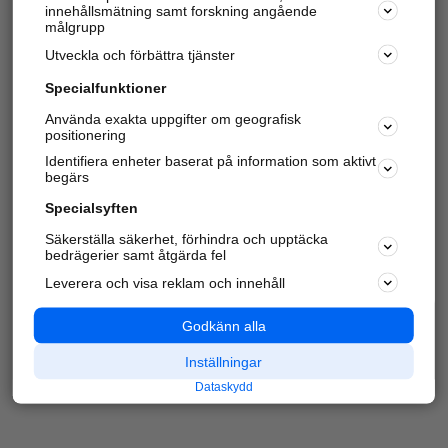
innehållsmätning samt forskning angående
Har du redan verifierat ditt företag?
Logga in
målgrupp
Utveckla och förbättra tjänster
Specialfunktioner
Varje vecka besöker du och
4 miljoner
andra
Använda exakta uppgifter om geografisk
positionering
härliga användare oss för att hitta rätt lokal
information om företag, privatpersoner och
Identifiera enheter baserat på information som aktivt
platser.
begärs
Specialsyften
Säkerställa säkerhet, förhindra och upptäcka
bedrägerier samt åtgärda fel
Leverera och visa reklam och innehåll
Godkänn alla
Inställningar
Dataskydd