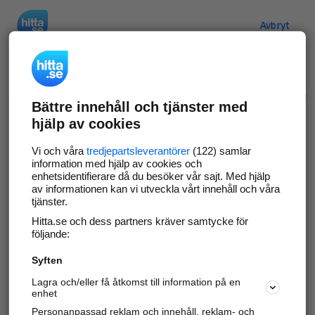
Hitta.se
Avbryt
Verifiera ditt företag
Bättre innehåll och tjänster med
Gör som
69 547
företag
- ta kontroll över din
hjälp av cookies
företagssida på hitta.se och syns bättre mot
kunder i ditt närområde. Helt kostnadsfritt.
Vi och våra
tredjepartsleverantörer
(122) samlar
information med hjälp av cookies och
enhetsidentifierare då du besöker vår sajt. Med hjälp
av informationen kan vi utveckla vårt innehåll och våra
tjänster.
Uppdatera din företagsinformation
Hitta.se och dess partners kräver samtycke för
Svara på och hantera dina omdömen
följande:
Syften
Gå vidare
Lagra och/eller få åtkomst till information på en
enhet
Personanpassad reklam och innehåll, reklam- och