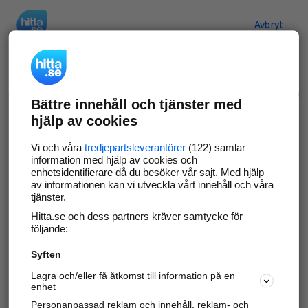
Hitta.se
Avbryt
Verifiera ditt företag
Bättre innehåll och tjänster med
Gör som
69 551
företag
- ta kontroll över din
hjälp av cookies
företagssida på hitta.se och syns bättre mot
kunder i ditt närområde. Helt kostnadsfritt.
Vi och våra
tredjepartsleverantörer
(122) samlar
information med hjälp av cookies och
enhetsidentifierare då du besöker vår sajt. Med hjälp
av informationen kan vi utveckla vårt innehåll och våra
tjänster.
Uppdatera din företagsinformation
Hitta.se och dess partners kräver samtycke för
Svara på och hantera dina omdömen
följande:
Syften
Gå vidare
Lagra och/eller få åtkomst till information på en
enhet
Personanpassad reklam och innehåll, reklam- och