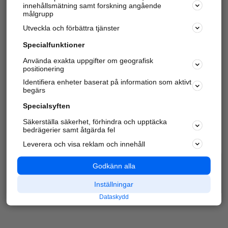
innehållsmätning samt forskning angående
Har du redan verifierat ditt företag?
Logga in
målgrupp
Utveckla och förbättra tjänster
Specialfunktioner
Varje vecka besöker du och
4 miljoner
andra
Använda exakta uppgifter om geografisk
positionering
härliga användare oss för att hitta rätt lokal
information om företag, privatpersoner och
Identifiera enheter baserat på information som aktivt
platser.
begärs
Specialsyften
Säkerställa säkerhet, förhindra och upptäcka
bedrägerier samt åtgärda fel
Leverera och visa reklam och innehåll
Godkänn alla
Inställningar
Dataskydd