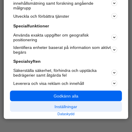
innehållsmätning samt forskning angående
Har du redan verifierat ditt företag?
Logga in
målgrupp
Utveckla och förbättra tjänster
Specialfunktioner
Varje vecka besöker du och
4 miljoner
andra
Använda exakta uppgifter om geografisk
positionering
härliga användare oss för att hitta rätt lokal
information om företag, privatpersoner och
Identifiera enheter baserat på information som aktivt
platser.
begärs
Specialsyften
Säkerställa säkerhet, förhindra och upptäcka
bedrägerier samt åtgärda fel
Leverera och visa reklam och innehåll
Godkänn alla
Inställningar
Dataskydd