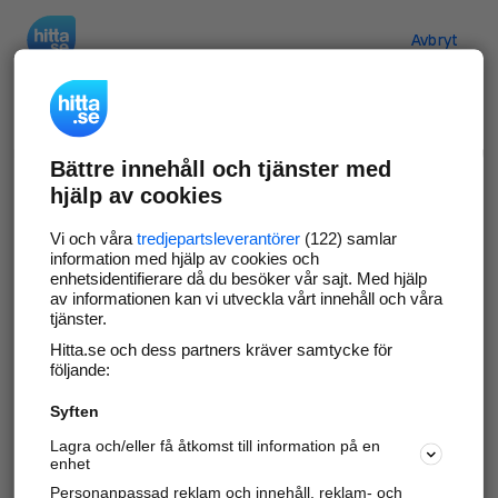
Hitta.se
Avbryt
Verifiera ditt företag
Bättre innehåll och tjänster med
Gör som
69 545
företag
- ta kontroll över din
hjälp av cookies
företagssida på hitta.se och syns bättre mot
kunder i ditt närområde. Helt kostnadsfritt.
Vi och våra
tredjepartsleverantörer
(122) samlar
information med hjälp av cookies och
enhetsidentifierare då du besöker vår sajt. Med hjälp
av informationen kan vi utveckla vårt innehåll och våra
tjänster.
Uppdatera din företagsinformation
Hitta.se och dess partners kräver samtycke för
Svara på och hantera dina omdömen
följande:
Syften
Gå vidare
Lagra och/eller få åtkomst till information på en
enhet
Personanpassad reklam och innehåll, reklam- och