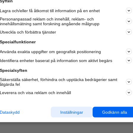
Syften
Lagra och/eller få åtkomst till information på en enhet
Personanpassad reklam och innehåll, reklam- och
innehållsmätning samt forskning angående målgrupp
Varje vecka besöker du och
4 miljoner
andra härliga användar
Utveckla och förbättra tjänster
oss för att hitta rätt lokal information om företag,
privatpersoner och platser.
Specialfunktioner
Använda exakta uppgifter om geografisk positionering
Identifiera enheter baserat på information som aktivt begärs
Specialsyften
Säkerställa säkerhet, förhindra och upptäcka bedrägerier samt
åtgärda fel
Leverera och visa reklam och innehåll
Dataskydd
Inställningar
Godkänn alla