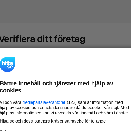
Verifiera ditt företag
Gör som
69 558
företag
- ta kontroll över din företagssida på
hitta.se och syns bättre mot kunder i ditt närområde. Helt
kostnadsfritt.
Bättre innehåll och tjänster med hjälp av
Uppdatera din
Svara på och hantera dina
cookies
företagsinformation
omdömen
Gå vidare
Vi och våra
tredjepartsleverantörer
(122) samlar information med
hjälp av cookies och enhetsidentifierare då du besöker vår sajt. Med
hjälp av informationen kan vi utveckla vårt innehåll och våra tjänster.
Hitta.se och dess partners kräver samtycke för följande:
Har du redan verifierat ditt företag?
Logga in