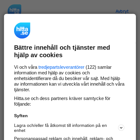
Hitta.se
Avbryt
Verifiera ditt företag
Bättre innehåll och tjänster med
Gör som
69 538
företag
- ta kontroll över din
hjälp av cookies
företagssida på hitta.se och syns bättre mot
kunder i ditt närområde. Helt kostnadsfritt.
Vi och våra
tredjepartsleverantörer
(122) samlar
information med hjälp av cookies och
enhetsidentifierare då du besöker vår sajt. Med hjälp
av informationen kan vi utveckla vårt innehåll och våra
tjänster.
Uppdatera din företagsinformation
Hitta.se och dess partners kräver samtycke för
Svara på och hantera dina omdömen
följande:
Syften
Gå vidare
Lagra och/eller få åtkomst till information på en
enhet
Personanpassad reklam och innehåll, reklam- och