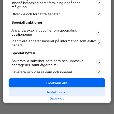
innehållsmätning samt forskning angående
Har du redan verifierat ditt företag?
Logga in
målgrupp
Utveckla och förbättra tjänster
Specialfunktioner
Varje vecka besöker du och
4 miljoner
andra
Använda exakta uppgifter om geografisk
positionering
härliga användare oss för att hitta rätt lokal
information om företag, privatpersoner och
Identifiera enheter baserat på information som aktivt
platser.
begärs
Specialsyften
Säkerställa säkerhet, förhindra och upptäcka
bedrägerier samt åtgärda fel
Leverera och visa reklam och innehåll
Godkänn alla
Inställningar
Dataskydd