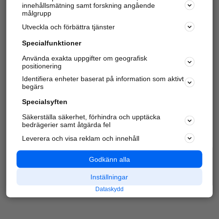
innehållsmätning samt forskning angående
Har du redan verifierat ditt företag?
Logga in
målgrupp
Utveckla och förbättra tjänster
Specialfunktioner
Varje vecka besöker du och
4 miljoner
andra
Använda exakta uppgifter om geografisk
positionering
härliga användare oss för att hitta rätt lokal
information om företag, privatpersoner och
Identifiera enheter baserat på information som aktivt
platser.
begärs
Specialsyften
Säkerställa säkerhet, förhindra och upptäcka
bedrägerier samt åtgärda fel
Leverera och visa reklam och innehåll
Godkänn alla
Inställningar
Dataskydd