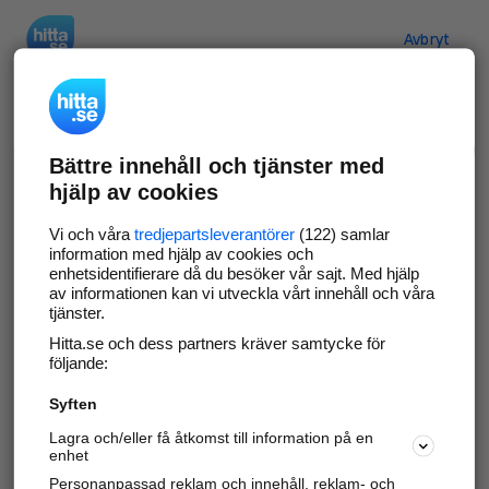
Hitta.se
Avbryt
Verifiera ditt företag
Bättre innehåll och tjänster med
Gör som
69 530
företag
- ta kontroll över din
hjälp av cookies
företagssida på hitta.se och syns bättre mot
kunder i ditt närområde. Helt kostnadsfritt.
Vi och våra
tredjepartsleverantörer
(122) samlar
information med hjälp av cookies och
enhetsidentifierare då du besöker vår sajt. Med hjälp
av informationen kan vi utveckla vårt innehåll och våra
tjänster.
Uppdatera din företagsinformation
Hitta.se och dess partners kräver samtycke för
Svara på och hantera dina omdömen
följande:
Syften
Gå vidare
Lagra och/eller få åtkomst till information på en
enhet
Personanpassad reklam och innehåll, reklam- och