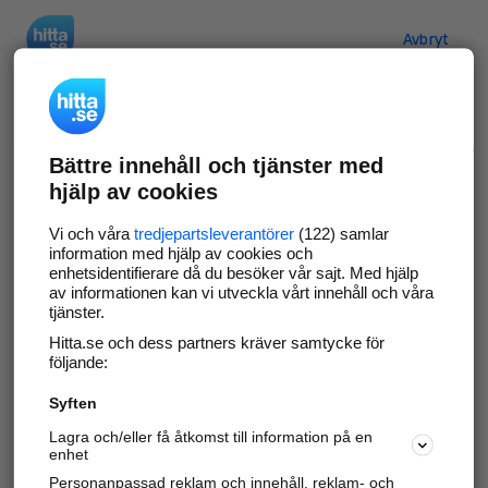
Hitta.se
Avbryt
Verifiera ditt företag
Bättre innehåll och tjänster med
Gör som
69 529
företag
- ta kontroll över din
hjälp av cookies
företagssida på hitta.se och syns bättre mot
kunder i ditt närområde. Helt kostnadsfritt.
Vi och våra
tredjepartsleverantörer
(122) samlar
information med hjälp av cookies och
enhetsidentifierare då du besöker vår sajt. Med hjälp
av informationen kan vi utveckla vårt innehåll och våra
tjänster.
Uppdatera din företagsinformation
Hitta.se och dess partners kräver samtycke för
Svara på och hantera dina omdömen
följande:
Syften
Gå vidare
Lagra och/eller få åtkomst till information på en
enhet
Personanpassad reklam och innehåll, reklam- och