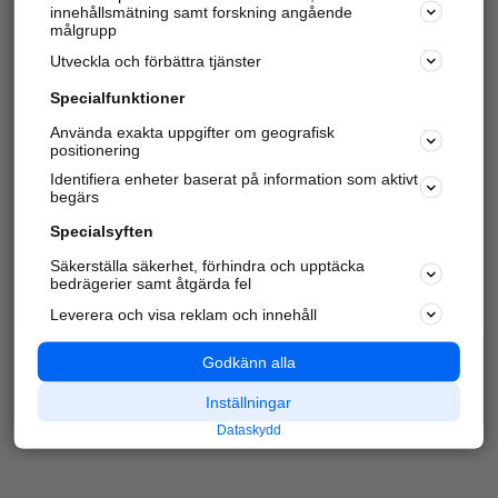
innehållsmätning samt forskning angående
Har du redan verifierat ditt företag?
Logga in
målgrupp
Utveckla och förbättra tjänster
Specialfunktioner
Varje vecka besöker du och
4 miljoner
andra
Använda exakta uppgifter om geografisk
positionering
härliga användare oss för att hitta rätt lokal
information om företag, privatpersoner och
Identifiera enheter baserat på information som aktivt
platser.
begärs
Specialsyften
Säkerställa säkerhet, förhindra och upptäcka
bedrägerier samt åtgärda fel
Leverera och visa reklam och innehåll
Godkänn alla
Inställningar
Dataskydd