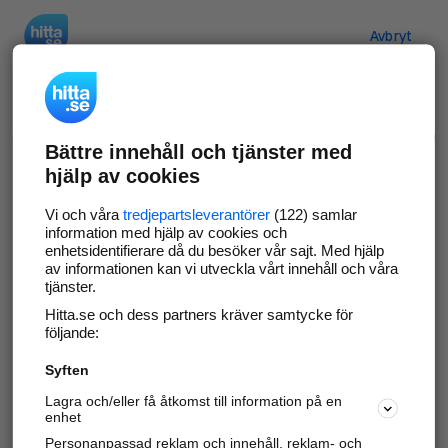
Hitta.se
Avbryt
Verifiera ditt företag
Bättre innehåll och tjänster med
Gör som
69 554
företag
- ta kontroll över din
hjälp av cookies
företagssida på hitta.se och syns bättre mot
kunder i ditt närområde. Helt kostnadsfritt.
Vi och våra
tredjepartsleverantörer
(122) samlar
information med hjälp av cookies och
enhetsidentifierare då du besöker vår sajt. Med hjälp
av informationen kan vi utveckla vårt innehåll och våra
tjänster.
Uppdatera din företagsinformation
Hitta.se och dess partners kräver samtycke för
Svara på och hantera dina omdömen
följande:
Syften
Gå vidare
Lagra och/eller få åtkomst till information på en
enhet
Personanpassad reklam och innehåll, reklam- och