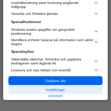
innehållsmätning samt forskning angående
Har du redan verifierat ditt företag?
Logga in
målgrupp
Utveckla och förbättra tjänster
Specialfunktioner
Varje vecka besöker du och
4 miljoner
andra
Använda exakta uppgifter om geografisk
positionering
härliga användare oss för att hitta rätt lokal
information om företag, privatpersoner och
Identifiera enheter baserat på information som aktivt
platser.
begärs
Specialsyften
Säkerställa säkerhet, förhindra och upptäcka
bedrägerier samt åtgärda fel
Leverera och visa reklam och innehåll
Godkänn alla
Inställningar
Dataskydd