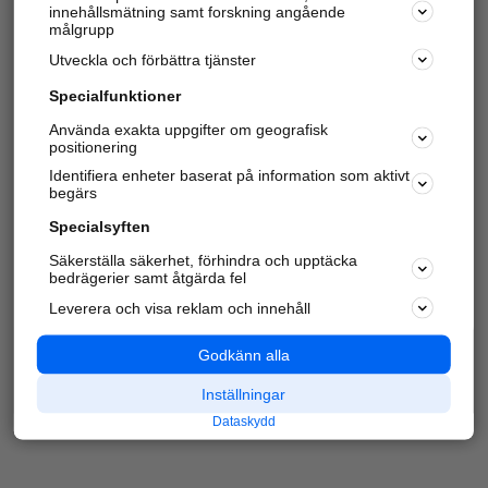
innehållsmätning samt forskning angående
Har du redan verifierat ditt företag?
Logga in
målgrupp
Utveckla och förbättra tjänster
Specialfunktioner
Varje vecka besöker du och
4 miljoner
andra
Använda exakta uppgifter om geografisk
positionering
härliga användare oss för att hitta rätt lokal
information om företag, privatpersoner och
Identifiera enheter baserat på information som aktivt
platser.
begärs
Specialsyften
Säkerställa säkerhet, förhindra och upptäcka
bedrägerier samt åtgärda fel
Leverera och visa reklam och innehåll
Godkänn alla
Inställningar
Dataskydd