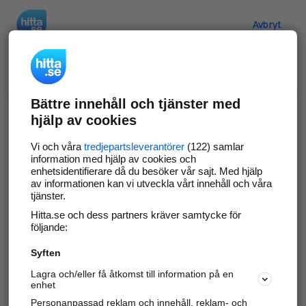
Hitta.se
Avbryt
Verifiera ditt företag
Bättre innehåll och tjänster med
Gör som
69 549
företag
- ta kontroll över din
hjälp av cookies
företagssida på hitta.se och syns bättre mot
kunder i ditt närområde. Helt kostnadsfritt.
Vi och våra
tredjepartsleverantörer
(122) samlar
information med hjälp av cookies och
enhetsidentifierare då du besöker vår sajt. Med hjälp
av informationen kan vi utveckla vårt innehåll och våra
tjänster.
Uppdatera din företagsinformation
Hitta.se och dess partners kräver samtycke för
Svara på och hantera dina omdömen
följande:
Syften
Gå vidare
Lagra och/eller få åtkomst till information på en
enhet
Personanpassad reklam och innehåll, reklam- och