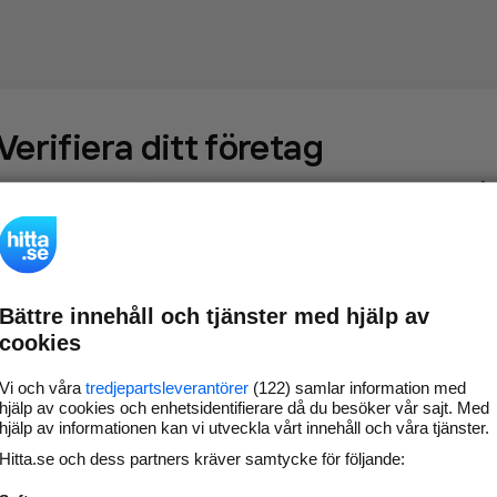
Verifiera ditt företag
Gör som
69 573
företag
- ta kontroll över din företagssida på
hitta.se och syns bättre mot kunder i ditt närområde. Helt
kostnadsfritt.
Bättre innehåll och tjänster med hjälp av
Uppdatera din
Svara på och hantera dina
cookies
företagsinformation
omdömen
Gå vidare
Vi och våra
tredjepartsleverantörer
(122) samlar information med
hjälp av cookies och enhetsidentifierare då du besöker vår sajt. Med
hjälp av informationen kan vi utveckla vårt innehåll och våra tjänster.
Hitta.se och dess partners kräver samtycke för följande:
Har du redan verifierat ditt företag?
Logga in