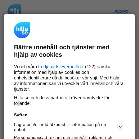
Hitta.se
Avbryt
Verifiera ditt företag
Bättre innehåll och tjänster med
Gör som
69 554
företag
- ta kontroll över din
hjälp av cookies
företagssida på hitta.se och syns bättre mot
kunder i ditt närområde. Helt kostnadsfritt.
Vi och våra
tredjepartsleverantörer
(122) samlar
information med hjälp av cookies och
enhetsidentifierare då du besöker vår sajt. Med hjälp
av informationen kan vi utveckla vårt innehåll och våra
tjänster.
Uppdatera din företagsinformation
Hitta.se och dess partners kräver samtycke för
Svara på och hantera dina omdömen
följande:
Syften
Gå vidare
Lagra och/eller få åtkomst till information på en
enhet
Personanpassad reklam och innehåll, reklam- och