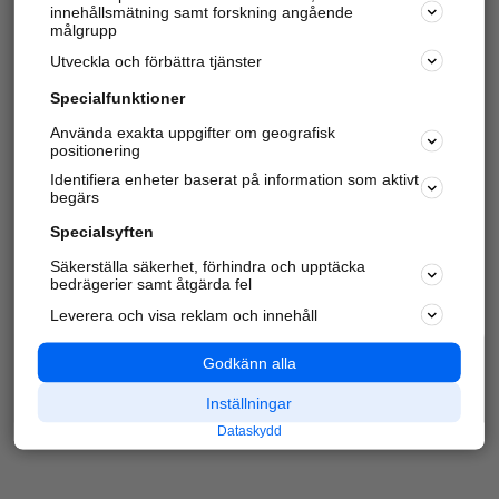
innehållsmätning samt forskning angående
Har du redan verifierat ditt företag?
Logga in
målgrupp
Utveckla och förbättra tjänster
Specialfunktioner
Varje vecka besöker du och
4 miljoner
andra
Använda exakta uppgifter om geografisk
positionering
härliga användare oss för att hitta rätt lokal
information om företag, privatpersoner och
Identifiera enheter baserat på information som aktivt
platser.
begärs
Specialsyften
Säkerställa säkerhet, förhindra och upptäcka
bedrägerier samt åtgärda fel
Leverera och visa reklam och innehåll
Godkänn alla
Inställningar
Dataskydd