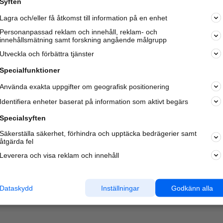
Syften
Lagra och/eller få åtkomst till information på en enhet
Personanpassad reklam och innehåll, reklam- och
innehållsmätning samt forskning angående målgrupp
Varje vecka besöker du och
4 miljoner
andra härliga användar
Utveckla och förbättra tjänster
oss för att hitta rätt lokal information om företag,
privatpersoner och platser.
Specialfunktioner
Använda exakta uppgifter om geografisk positionering
Identifiera enheter baserat på information som aktivt begärs
Specialsyften
Säkerställa säkerhet, förhindra och upptäcka bedrägerier samt
åtgärda fel
Leverera och visa reklam och innehåll
Dataskydd
Inställningar
Godkänn alla