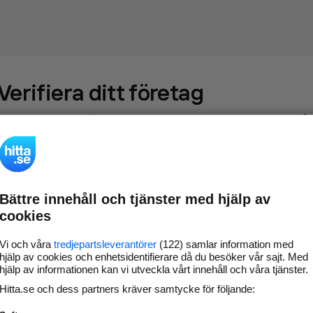
Verifiera ditt företag
Gör som
69 549
företag
- ta kontroll över din företagssida på
hitta.se och syns bättre mot kunder i ditt närområde. Helt
kostnadsfritt.
Bättre innehåll och tjänster med hjälp av
Uppdatera din
Svara på och hantera dina
cookies
företagsinformation
omdömen
Gå vidare
Vi och våra
tredjepartsleverantörer
(122) samlar information med
hjälp av cookies och enhetsidentifierare då du besöker vår sajt. Med
hjälp av informationen kan vi utveckla vårt innehåll och våra tjänster.
Hitta.se och dess partners kräver samtycke för följande:
Har du redan verifierat ditt företag?
Logga in