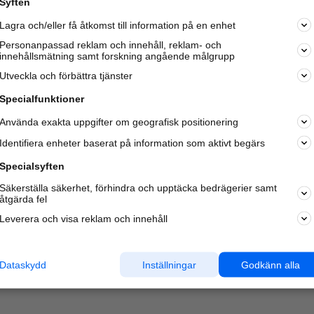
Syften
Lagra och/eller få åtkomst till information på en enhet
Personanpassad reklam och innehåll, reklam- och
innehållsmätning samt forskning angående målgrupp
Varje vecka besöker du och
4 miljoner
andra härliga användar
Utveckla och förbättra tjänster
oss för att hitta rätt lokal information om företag,
privatpersoner och platser.
Specialfunktioner
Använda exakta uppgifter om geografisk positionering
Identifiera enheter baserat på information som aktivt begärs
Specialsyften
Säkerställa säkerhet, förhindra och upptäcka bedrägerier samt
åtgärda fel
Leverera och visa reklam och innehåll
Dataskydd
Inställningar
Godkänn alla