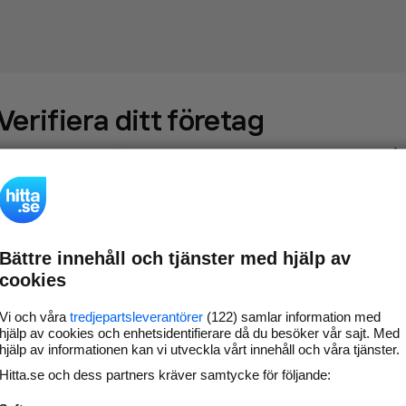
Verifiera ditt företag
Gör som
69 549
företag
- ta kontroll över din företagssida på
hitta.se och syns bättre mot kunder i ditt närområde. Helt
kostnadsfritt.
Bättre innehåll och tjänster med hjälp av
Uppdatera din
Svara på och hantera dina
cookies
företagsinformation
omdömen
Gå vidare
Vi och våra
tredjepartsleverantörer
(122) samlar information med
hjälp av cookies och enhetsidentifierare då du besöker vår sajt. Med
hjälp av informationen kan vi utveckla vårt innehåll och våra tjänster.
Hitta.se och dess partners kräver samtycke för följande:
Har du redan verifierat ditt företag?
Logga in