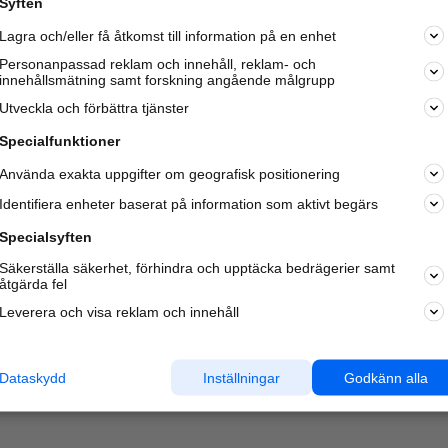
Syften
Lagra och/eller få åtkomst till information på en enhet
Personanpassad reklam och innehåll, reklam- och
innehållsmätning samt forskning angående målgrupp
Varje vecka besöker du och
4 miljoner
andra härliga användar
Utveckla och förbättra tjänster
oss för att hitta rätt lokal information om företag,
privatpersoner och platser.
Specialfunktioner
Använda exakta uppgifter om geografisk positionering
Identifiera enheter baserat på information som aktivt begärs
Specialsyften
Säkerställa säkerhet, förhindra och upptäcka bedrägerier samt
åtgärda fel
Leverera och visa reklam och innehåll
Dataskydd
Inställningar
Godkänn alla