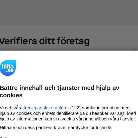
Verifiera ditt företag
Gör som
69 557
företag
- ta kontroll över din företagssida på
hitta.se och syns bättre mot kunder i ditt närområde. Helt
kostnadsfritt.
Bättre innehåll och tjänster med hjälp av
Uppdatera din
Svara på och hantera dina
cookies
företagsinformation
omdömen
Gå vidare
Vi och våra
tredjepartsleverantörer
(122) samlar information med
hjälp av cookies och enhetsidentifierare då du besöker vår sajt. Med
hjälp av informationen kan vi utveckla vårt innehåll och våra tjänster.
Hitta.se och dess partners kräver samtycke för följande:
Har du redan verifierat ditt företag?
Logga in