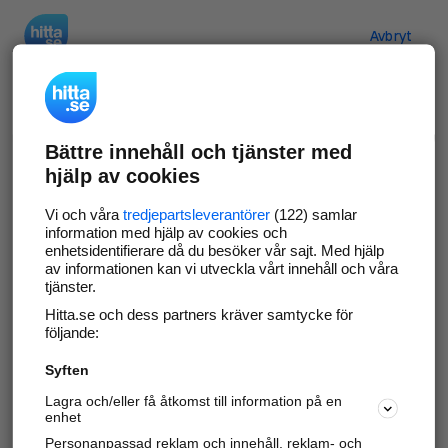
Hitta.se
Avbryt
Verifiera ditt företag
Bättre innehåll och tjänster med
Gör som
69 574
företag
- ta kontroll över din
hjälp av cookies
företagssida på hitta.se och syns bättre mot
kunder i ditt närområde. Helt kostnadsfritt.
Vi och våra
tredjepartsleverantörer
(122) samlar
information med hjälp av cookies och
enhetsidentifierare då du besöker vår sajt. Med hjälp
av informationen kan vi utveckla vårt innehåll och våra
tjänster.
Uppdatera din företagsinformation
Hitta.se och dess partners kräver samtycke för
Svara på och hantera dina omdömen
följande:
Syften
Gå vidare
Lagra och/eller få åtkomst till information på en
enhet
Personanpassad reklam och innehåll, reklam- och