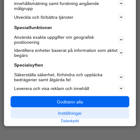
innehållsmätning samt forskning angående
Har du redan verifierat ditt företag?
Logga in
målgrupp
Utveckla och förbättra tjänster
Specialfunktioner
Varje vecka besöker du och
4 miljoner
andra
Använda exakta uppgifter om geografisk
positionering
härliga användare oss för att hitta rätt lokal
information om företag, privatpersoner och
Identifiera enheter baserat på information som aktivt
platser.
begärs
Specialsyften
Säkerställa säkerhet, förhindra och upptäcka
bedrägerier samt åtgärda fel
Leverera och visa reklam och innehåll
Godkänn alla
Inställningar
Dataskydd