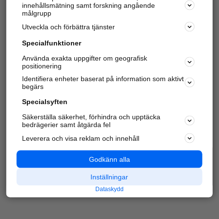
innehållsmätning samt forskning angående
Har du redan verifierat ditt företag?
Logga in
målgrupp
Utveckla och förbättra tjänster
Specialfunktioner
Varje vecka besöker du och
4 miljoner
andra
Använda exakta uppgifter om geografisk
positionering
härliga användare oss för att hitta rätt lokal
information om företag, privatpersoner och
Identifiera enheter baserat på information som aktivt
platser.
begärs
Specialsyften
Säkerställa säkerhet, förhindra och upptäcka
bedrägerier samt åtgärda fel
Leverera och visa reklam och innehåll
Godkänn alla
Inställningar
Dataskydd