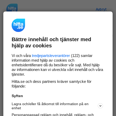
Hitta.se
Avbryt
Verifiera ditt företag
Bättre innehåll och tjänster med
Gör som
69 532
företag
- ta kontroll över din
hjälp av cookies
företagssida på hitta.se och syns bättre mot
kunder i ditt närområde. Helt kostnadsfritt.
Vi och våra
tredjepartsleverantörer
(122) samlar
information med hjälp av cookies och
enhetsidentifierare då du besöker vår sajt. Med hjälp
av informationen kan vi utveckla vårt innehåll och våra
tjänster.
Uppdatera din företagsinformation
Hitta.se och dess partners kräver samtycke för
Svara på och hantera dina omdömen
följande:
Syften
Gå vidare
Lagra och/eller få åtkomst till information på en
enhet
Personanpassad reklam och innehåll, reklam- och