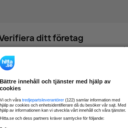
Verifiera ditt företag
Gör som
69 573
företag
- ta kontroll över din företagssida på
hitta.se och syns bättre mot kunder i ditt närområde. Helt
kostnadsfritt.
Bättre innehåll och tjänster med hjälp av
Uppdatera din
Svara på och hantera dina
cookies
företagsinformation
omdömen
Gå vidare
Vi och våra
tredjepartsleverantörer
(122) samlar information med
hjälp av cookies och enhetsidentifierare då du besöker vår sajt. Med
hjälp av informationen kan vi utveckla vårt innehåll och våra tjänster.
Hitta.se och dess partners kräver samtycke för följande:
Har du redan verifierat ditt företag?
Logga in