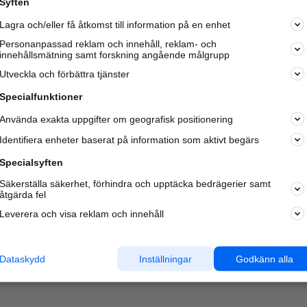
Syften
Lagra och/eller få åtkomst till information på en enhet
Personanpassad reklam och innehåll, reklam- och
innehållsmätning samt forskning angående målgrupp
Varje vecka besöker du och
4 miljoner
andra härliga användar
Utveckla och förbättra tjänster
oss för att hitta rätt lokal information om företag,
privatpersoner och platser.
Specialfunktioner
Använda exakta uppgifter om geografisk positionering
Identifiera enheter baserat på information som aktivt begärs
Specialsyften
Säkerställa säkerhet, förhindra och upptäcka bedrägerier samt
åtgärda fel
Leverera och visa reklam och innehåll
Dataskydd
Inställningar
Godkänn alla