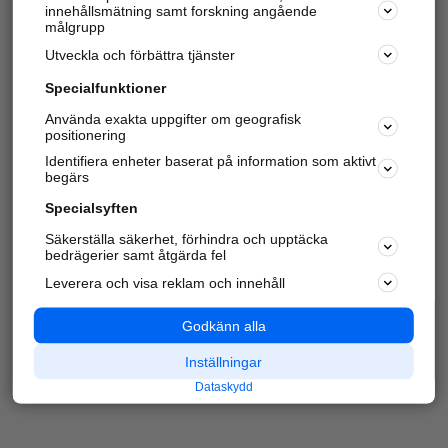
innehållsmätning samt forskning angående
Har du redan verifierat ditt företag?
Logga in
målgrupp
Utveckla och förbättra tjänster
Specialfunktioner
Varje vecka besöker du och
4 miljoner
andra
Använda exakta uppgifter om geografisk
positionering
härliga användare oss för att hitta rätt lokal
information om företag, privatpersoner och
Identifiera enheter baserat på information som aktivt
platser.
begärs
Specialsyften
Säkerställa säkerhet, förhindra och upptäcka
bedrägerier samt åtgärda fel
Leverera och visa reklam och innehåll
Godkänn alla
Inställningar
Dataskydd