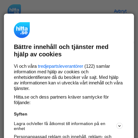
Hitta.se
Avbryt
Verifiera ditt företag
Bättre innehåll och tjänster med
Gör som
69 538
företag
- ta kontroll över din
hjälp av cookies
företagssida på hitta.se och syns bättre mot
kunder i ditt närområde. Helt kostnadsfritt.
Vi och våra
tredjepartsleverantörer
(122) samlar
information med hjälp av cookies och
enhetsidentifierare då du besöker vår sajt. Med hjälp
av informationen kan vi utveckla vårt innehåll och våra
tjänster.
Uppdatera din företagsinformation
Hitta.se och dess partners kräver samtycke för
Svara på och hantera dina omdömen
följande:
Syften
Gå vidare
Lagra och/eller få åtkomst till information på en
enhet
Personanpassad reklam och innehåll, reklam- och