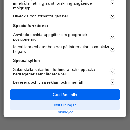
innehållsmätning samt forskning angående
Har du redan verifierat ditt företag?
Logga in
målgrupp
Utveckla och förbättra tjänster
Specialfunktioner
Varje vecka besöker du och
4 miljoner
andra
Använda exakta uppgifter om geografisk
positionering
härliga användare oss för att hitta rätt lokal
information om företag, privatpersoner och
Identifiera enheter baserat på information som aktivt
platser.
begärs
Specialsyften
Säkerställa säkerhet, förhindra och upptäcka
bedrägerier samt åtgärda fel
Leverera och visa reklam och innehåll
Godkänn alla
Inställningar
Dataskydd