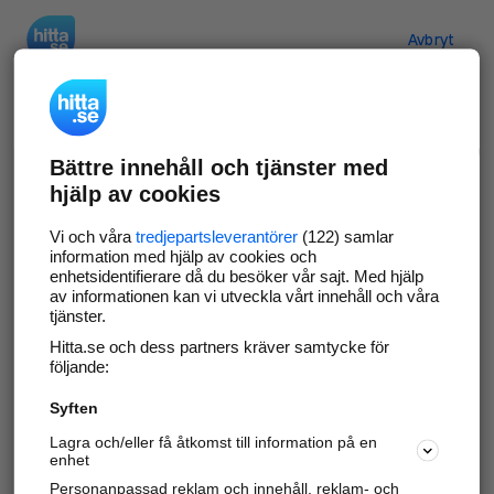
Hitta.se
Avbryt
Verifiera ditt företag
Bättre innehåll och tjänster med
Gör som
69 550
företag
- ta kontroll över din
hjälp av cookies
företagssida på hitta.se och syns bättre mot
kunder i ditt närområde. Helt kostnadsfritt.
Vi och våra
tredjepartsleverantörer
(122) samlar
information med hjälp av cookies och
enhetsidentifierare då du besöker vår sajt. Med hjälp
av informationen kan vi utveckla vårt innehåll och våra
tjänster.
Uppdatera din företagsinformation
Hitta.se och dess partners kräver samtycke för
Svara på och hantera dina omdömen
följande:
Syften
Gå vidare
Lagra och/eller få åtkomst till information på en
enhet
Personanpassad reklam och innehåll, reklam- och