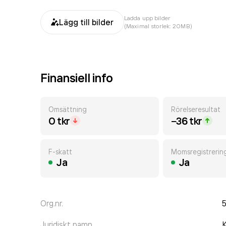
Ladda upp bilder
Lägg till bilder
(Maximal storlek: 20MB)
Finansiell info
Omsättning
Rörelseresultat
0 tkr
−36 tkr
F-skatt
Momsregistrerin
Ja
Ja
Org.nr.
Juridiskt namn
K