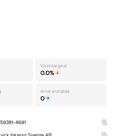
Vinstmarginal
0.0%
g
Antal anställda
0
559381-4691
vick Inkasso Sverige AB