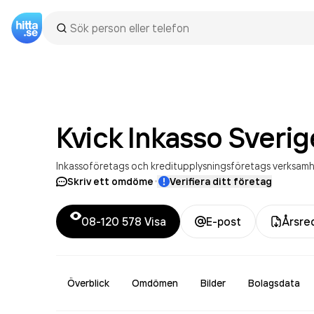
Kvick Inkasso Sverig
Inkassoföretags och kreditupplysningsföretags verksam
·
Skriv ett omdöme
Verifiera ditt företag
08-120 578
Visa
E-post
Årsre
Överblick
Omdömen
Bilder
Bolagsdata