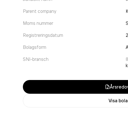
Parent company
K
Moms nummer
Registreringsdatum
Bolagsform
A
SNI-bransch
k
Årsredov
Visa bol