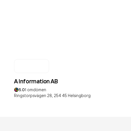
A Information AB
5.0
1
omdömen
Ringstorpsvägen 28,
254 45
Helsingborg