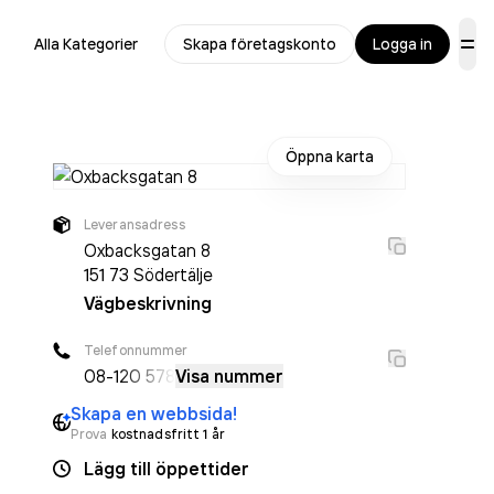
Alla Kategorier
Skapa företagskonto
Logga in
Öppna karta
Leveransadress
Oxbacksgatan 8
151 73
Södertälje
Vägbeskrivning
Telefonnummer
08-1
20 578
Visa nummer
Skapa en webbsida!
Prova
kostnadsfritt 1 år
Lägg till öppettider