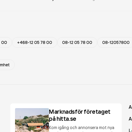
8 00
+468-12 05 78 00
08-12 05 78 00
08-12057800
amhet
A
Marknadsför företaget
på hitta.se
A
Kom igång och annonsera mot nya
L