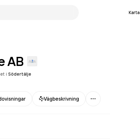
Karta
e
AB
het
i
Södertälje
Mer
dovisningar
Vägbeskrivning