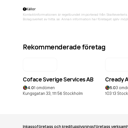
Källor
Kontaktinformationen är regelbundet importerad från Skatteverkets 
Bolagsverket av hitta.se. Annan information har företaget själv möjli
Rekommenderade företag
Coface Sverige Services AB
Cready 
4.0
1
omdömen
5.0
3
omd
Kungsgatan 33,
111 56
Stockholm
103 13
Stoc
Inkassoföretags och kreditupplysningsföretags verksam