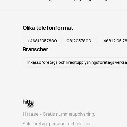
Olika telefonformat
+46812057800
0812057800
+468 12 05 7
Branscher
Inkassoföretags och kreditupplysningsföretags verks
Hitta.se - Gratis nummerupplysning.
Sök företag, personer och platser.