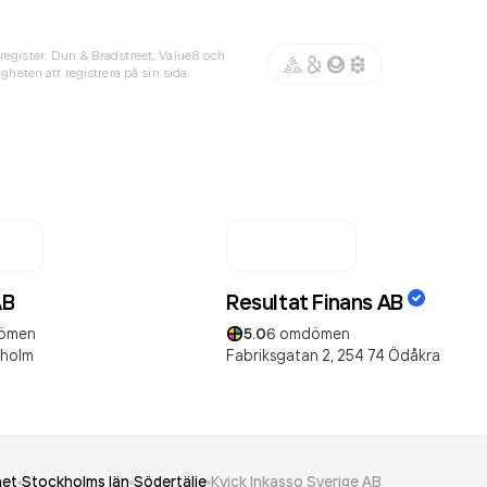
register, Dun & Bradstreet, Value8 och
gheten att registrera på sin sida.
AB
Resultat Finans AB
ömen
5.0
6
omdömen
kholm
Fabriksgatan 2,
254 74
Ödåkra
het
Stockholms län
Södertälje
Kvick Inkasso Sverige AB