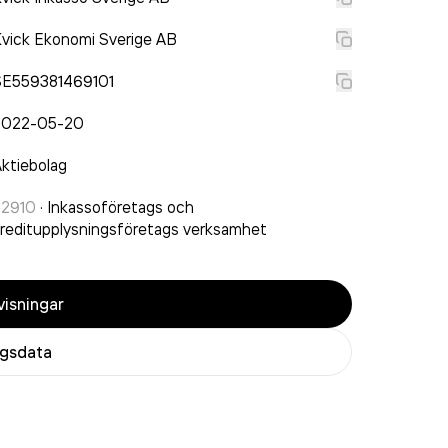
vick Ekonomi Sverige AB
SE559381469101
2022-05-20
ktiebolag
82910
·
Inkassoföretags och
reditupplysningsföretags verksamhet
isningar
agsdata