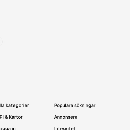
lla kategorier
Populära sökningar
PI & Kartor
Annonsera
ogga in
Integritet