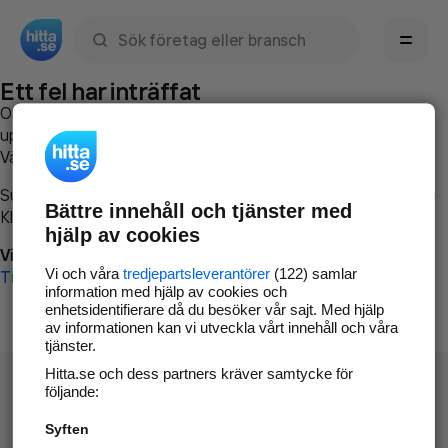
Sök namn, gata, ort, telefon, företag, sökord
Ett fel har inträffat
Om du vill kan du
kontakta hitta.se
och beskriva hur felet
uppstod så att vi lättare och snabbare kan avhjälpa det.
Vänligen försök med följande:
Surfa till
www.hitta.se
Bättre innehåll och tjänster med
Klicka på
Tillbaka-knappen
i webbläsaren och försök igen
hjälp av cookies
Vi beklagar besväret!
Vi och våra
tredjepartsleverantörer
(122) samlar
Till startsidan
information med hjälp av cookies och
enhetsidentifierare då du besöker vår sajt. Med hjälp
av informationen kan vi utveckla vårt innehåll och våra
tjänster.
Hitta.se och dess partners kräver samtycke för
följande:
Syften
Hitta.se - Gratis nummerupplysning.