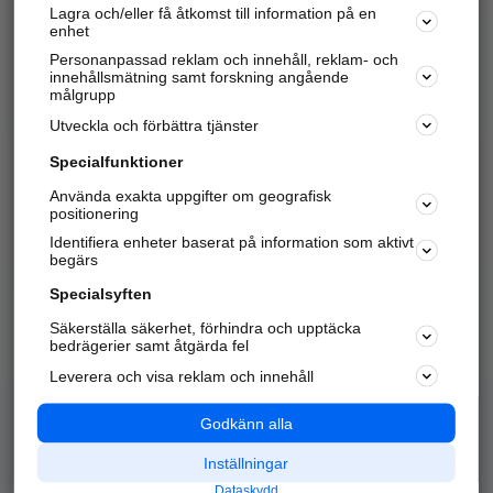
Lagra och/eller få åtkomst till information på en
Sök företag, personer och platser.
enhet
Personanpassad reklam och innehåll, reklam- och
Hitta telefonnummer, adresser, företagsinfo mm.
innehållsmätning samt forskning angående
målgrupp
Utveckla och förbättra tjänster
Marknadsför företaget
på hitta.se
Specialfunktioner
Använda exakta uppgifter om geografisk
Kom igång och annonsera mot
positionering
nya kunder och
Identifiera enheter baserat på information som aktivt
samarbetspartners nära dig.
begärs
Läs mer här
Specialsyften
Säkerställa säkerhet, förhindra och upptäcka
Alla kategorier
Populära sökningar
bedrägerier samt åtgärda fel
Leverera och visa reklam och innehåll
API & Kartor
Annonsera
Logga in
Integritet
Godkänn alla
Om oss
Nödnummer
Inställningar
Dataskydd