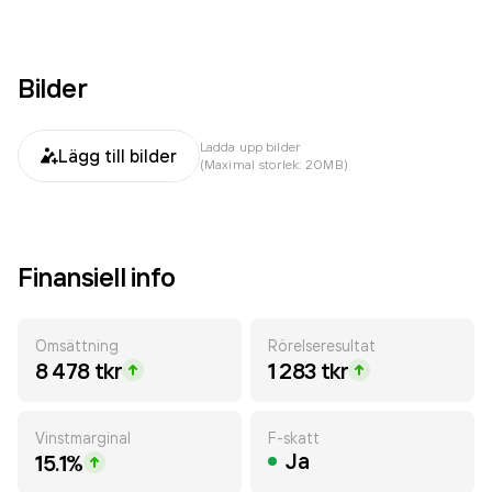
Bilder
Ladda upp bilder
Lägg till bilder
(Maximal storlek: 20MB)
Finansiell info
Omsättning
Rörelseresultat
8 478 tkr
1 283 tkr
Vinstmarginal
F-skatt
Ja
15.1%