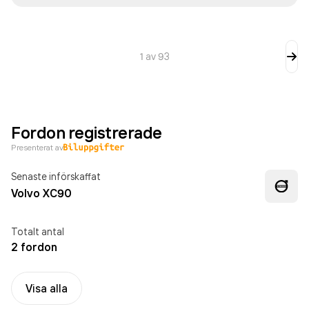
1
av
93
Fordon registrerade
Presenterat av
Senaste införskaffat
Volvo XC90
Totalt antal
2 fordon
Visa alla