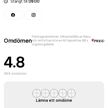
Stängt
till
09:00
Företagsomdömen tillhandahålls av Reco
Omdömen
och omfattas inte av Hittapunktse AB:s
utgivningsbevis
4.8
464
omdömen
Lämna ett omdöme