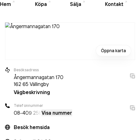
Hem
Köpa
Sälja
Kontakt
Öppna karta
Besöksadress
Ångermannagatan 170
162 65
Vällingby
Vägbeskrivning
Telefonnummer
08-4
09 258
Visa nummer
Besök hemsida