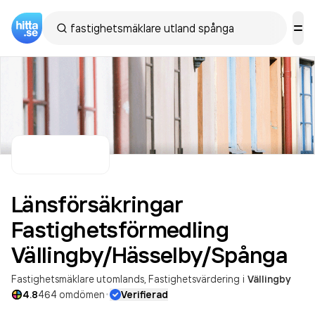
Länsförsäkringar
Fastighetsförmedling
Vällingby/Hässelby/Spånga
Fastighetsmäklare utomlands
Fastighetsvärdering
i
Vällingby
·
4.8
464
omdömen
Verifierad