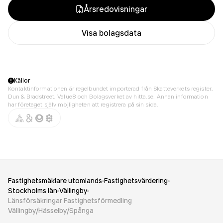
Årsredovisningar
Visa bolagsdata
Källor
Kontaktinformationen är regelbundet importerad från Skatteverkets register,
Dun & Bradstreet, Value8 och Bolagsverket av hitta.se. Annan information
har företaget själv möjligheten att registrera på sin sida.
Fastighetsmäklare utomlands
Fastighetsvärdering
Stockholms län
Vällingby
Länsförsäkringar Fastighetsförmedling
Vällingby/Hässelby/Spånga