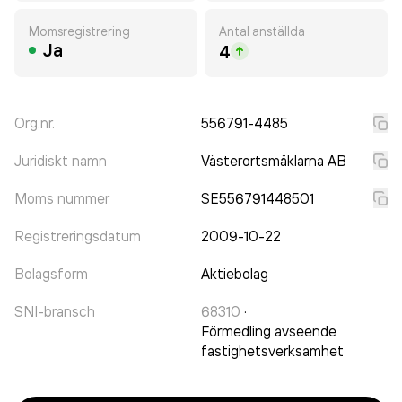
Momsregistrering
Antal anställda
Ja
4
Org.nr.
556791-4485
Juridiskt namn
Västerortsmäklarna AB
Moms nummer
SE556791448501
Registreringsdatum
2009-10-22
Bolagsform
Aktiebolag
SNI-bransch
68310
·
Förmedling avseende
fastighetsverksamhet