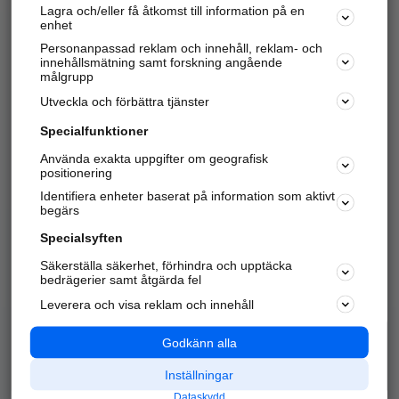
Lagra och/eller få åtkomst till information på en
Sök företag, personer och platser.
enhet
Personanpassad reklam och innehåll, reklam- och
Hitta telefonnummer, adresser, företagsinfo mm.
innehållsmätning samt forskning angående
målgrupp
Utveckla och förbättra tjänster
Marknadsför företaget
på hitta.se
Specialfunktioner
Använda exakta uppgifter om geografisk
Kom igång och annonsera mot
positionering
nya kunder och
Identifiera enheter baserat på information som aktivt
samarbetspartners nära dig.
begärs
Läs mer här
Specialsyften
Säkerställa säkerhet, förhindra och upptäcka
Alla kategorier
Populära sökningar
bedrägerier samt åtgärda fel
Leverera och visa reklam och innehåll
API & Kartor
Annonsera
Logga in
Integritet
Godkänn alla
Om oss
Nödnummer
Inställningar
Dataskydd