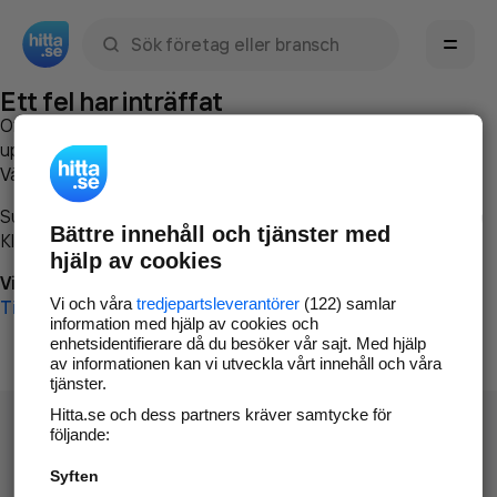
Sök namn, gata, ort, telefon, företag, sökord
Ett fel har inträffat
Om du vill kan du
kontakta hitta.se
och beskriva hur felet
uppstod så att vi lättare och snabbare kan avhjälpa det.
Vänligen försök med följande:
Surfa till
www.hitta.se
Bättre innehåll och tjänster med
Klicka på
Tillbaka-knappen
i webbläsaren och försök igen
hjälp av cookies
Vi beklagar besväret!
Vi och våra
tredjepartsleverantörer
(122) samlar
Till startsidan
information med hjälp av cookies och
enhetsidentifierare då du besöker vår sajt. Med hjälp
av informationen kan vi utveckla vårt innehåll och våra
tjänster.
Hitta.se och dess partners kräver samtycke för
följande:
Syften
Hitta.se - Gratis nummerupplysning.