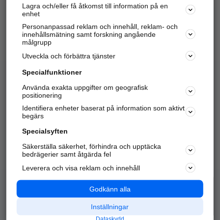
Lagra och/eller få åtkomst till information på en
Sök företag, personer och platser.
enhet
Personanpassad reklam och innehåll, reklam- och
Hitta telefonnummer, adresser, företagsinfo mm.
innehållsmätning samt forskning angående
målgrupp
Utveckla och förbättra tjänster
Marknadsför företaget
på hitta.se
Specialfunktioner
Använda exakta uppgifter om geografisk
Kom igång och annonsera mot
positionering
nya kunder och
Identifiera enheter baserat på information som aktivt
samarbetspartners nära dig.
begärs
Läs mer här
Specialsyften
Säkerställa säkerhet, förhindra och upptäcka
Alla kategorier
Populära sökningar
bedrägerier samt åtgärda fel
Leverera och visa reklam och innehåll
API & Kartor
Annonsera
Logga in
Integritet
Godkänn alla
Om oss
Nödnummer
Inställningar
Dataskydd