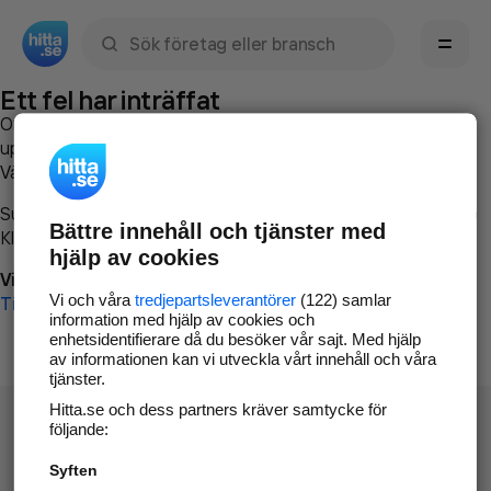
Sök namn, gata, ort, telefon, företag, sökord
Ett fel har inträffat
Om du vill kan du
kontakta hitta.se
och beskriva hur felet
uppstod så att vi lättare och snabbare kan avhjälpa det.
Vänligen försök med följande:
Surfa till
www.hitta.se
Bättre innehåll och tjänster med
Klicka på
Tillbaka-knappen
i webbläsaren och försök igen
hjälp av cookies
Vi beklagar besväret!
Vi och våra
tredjepartsleverantörer
(122) samlar
Till startsidan
information med hjälp av cookies och
enhetsidentifierare då du besöker vår sajt. Med hjälp
av informationen kan vi utveckla vårt innehåll och våra
tjänster.
Hitta.se och dess partners kräver samtycke för
följande:
Syften
Hitta.se - Gratis nummerupplysning.