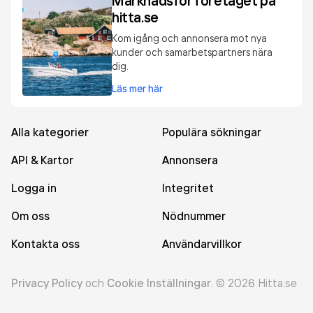
Marknadsför företaget på
hitta.se
Kom igång och annonsera mot nya
kunder och samarbetspartners nära
dig.
Läs mer här
Alla kategorier
Populära sökningar
API & Kartor
Annonsera
Logga in
Integritet
Om oss
Nödnummer
Kontakta oss
Användarvillkor
Privacy Policy
och
Cookie Inställningar
.
©
2026
Hitta.se