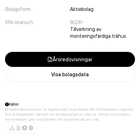
Bolagsform
Aktiebolag
SNI-bransch
16231
·
Tillverkning av
monteringsfärdiga trähus
Årsredovisningar
Visa bolagsdata
Källor
Kontaktinformationen är regelbundet importerad från Skatteverkets register,
Dun & Bradstreet, Value8 och Bolagsverket av hitta.se. Annan information
har företaget själv möjligheten att registrera på sin sida.