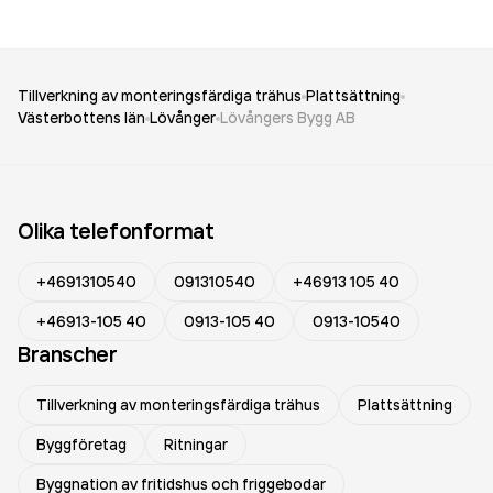
Tillverkning av monteringsfärdiga trähus
Plattsättning
Västerbottens län
Lövånger
Lövångers Bygg AB
Olika telefonformat
+4691310540
091310540
+46913 105 40
+46913-105 40
0913-105 40
0913-10540
Branscher
Tillverkning av monteringsfärdiga trähus
Plattsättning
Byggföretag
Ritningar
Byggnation av fritidshus och friggebodar