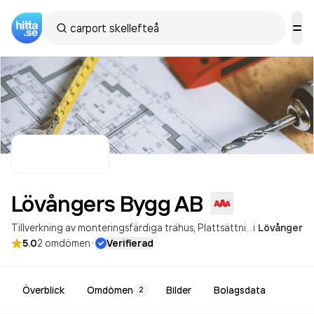
Lövångers Bygg
AB
Tillverkning av monteringsfärdiga trähus
Plattsättning
i
Lövånger
·
5.0
2
omdömen
Verifierad
Överblick
Omdömen
Bilder
Bolagsdata
2