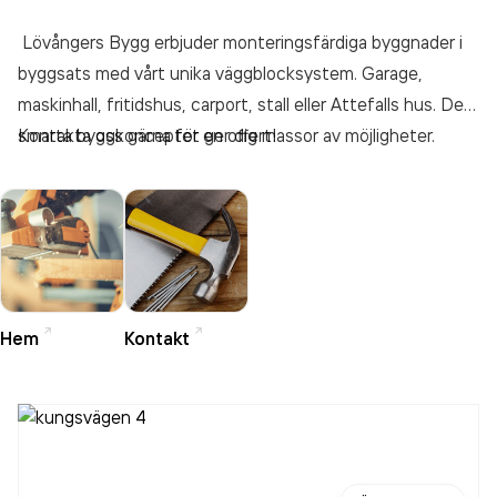
Lövångers Bygg erbjuder monteringsfärdiga byggnader i
byggsats med vårt unika väggblocksystem. Garage,
maskinhall, fritidshus, carport, stall eller Attefalls hus. Det
smarta byggkonceptet ger dig massor av möjligheter.
Kontakta oss gärna för en offert!
Dessutom är det superenkelt att bygga. Och prisvärt.
Hem
Kontakt