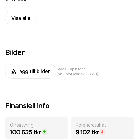
Visa alla
Bilder
Ladda upp bilder
Lägg till bilder
(Maximal storlek: 20MB)
Finansiell info
Omsättning
Rörelseresultat
100 635 tkr
9 102 tkr