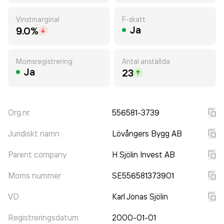
Vinstmarginal
F-skatt
Ja
9.0%
Momsregistrering
Antal anställda
Ja
23
Org.nr.
556581-3739
Juridiskt namn
Lövångers Bygg AB
Parent company
H Sjölin Invest AB
Moms nummer
SE556581373901
VD
Karl Jonas Sjölin
Registreringsdatum
2000-01-01