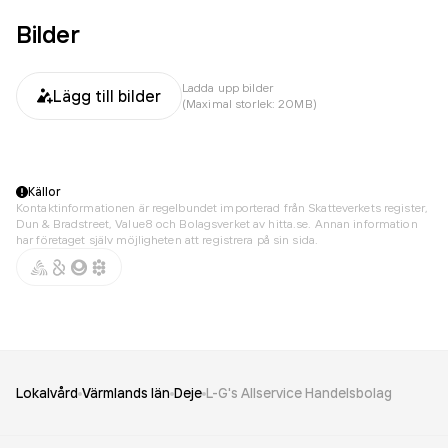
Bilder
Ladda upp bilder
Lägg till bilder
(Maximal storlek: 20MB)
Källor
Kontaktinformationen är regelbundet importerad från Skatteverkets register,
Dun & Bradstreet, Value8 och Bolagsverket av hitta.se. Annan information
har företaget själv möjligheten att registrera på sin sida.
Lokalvård
Värmlands län
Deje
L-G's Allservice Handelsbolag