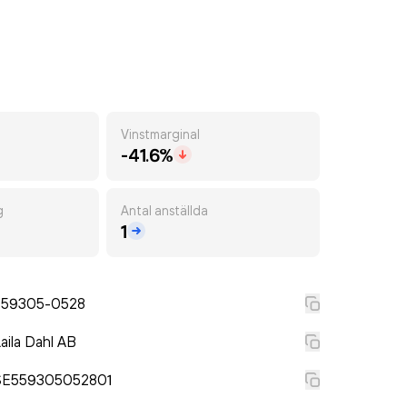
Vinstmarginal
-41.6%
g
Antal anställda
1
559305-0528
aila Dahl AB
SE559305052801