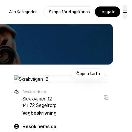
Alla Kategorier
Skapa företagskonto
Logga in
Öppna karta
Besöksadress
Skrakvägen 12
141 72
Segeltorp
Vägbeskrivning
Besök hemsida