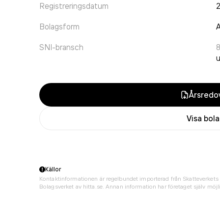
Registreringsdatum
Bolagsform
A
SNI-bransch
u
Årsredov
Visa bol
Källor
Kontaktinformationen är regelbundet importerad från Skatteverkets 
Bolagsverket av hitta.se. Annan information har företaget själv möjli