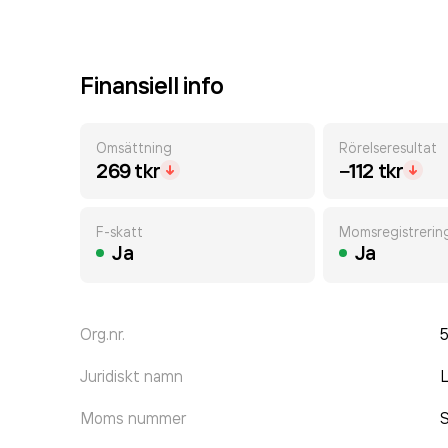
Finansiell info
Omsättning
Rörelseresultat
269 tkr
−112 tkr
F-skatt
Momsregistrerin
Ja
Ja
Org.nr.
Juridiskt namn
L
Moms nummer