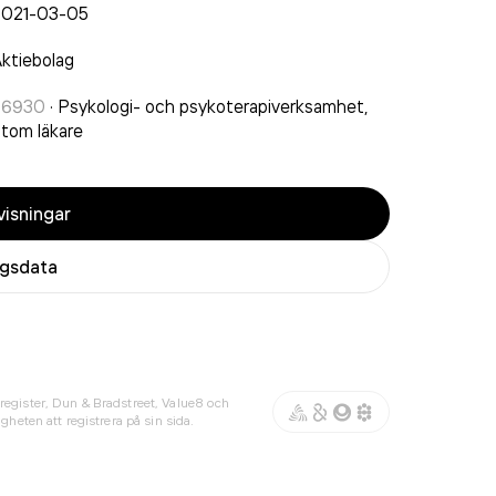
2021-03-05
ktiebolag
86930
·
Psykologi- och psykoterapiverksamhet,
tom läkare
isningar
agsdata
register, Dun & Bradstreet, Value8 och
gheten att registrera på sin sida.