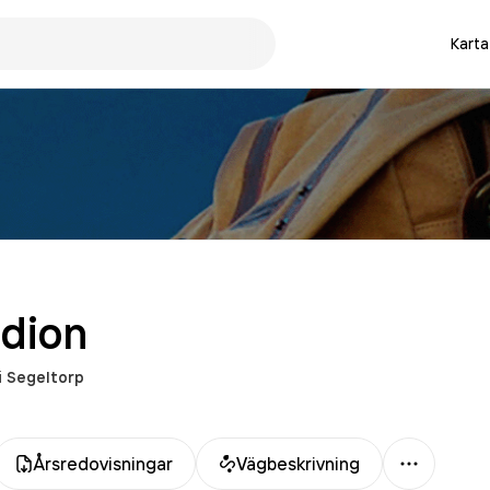
Karta
udion
i
Segeltorp
Mer
Årsredovisningar
Vägbeskrivning