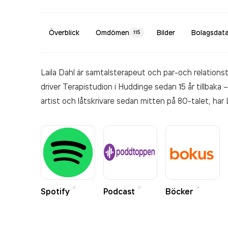
Överblick
Omdömen
Bilder
Bolagsdat
115
Laila Dahl är samtalsterapeut och par-och relations
driver Terapistudion i Huddinge sedan 15 år tillbaka
artist och låtskrivare sedan mitten på 80-talet, har L
Grammis samt många års turnerande i Sverige, Euro
terapeut hittat sitt eget sätt att kombinera intres
och musiken. Hon erbjuder utöver terapisamtal både 
Spotify
Podcast
Böcker