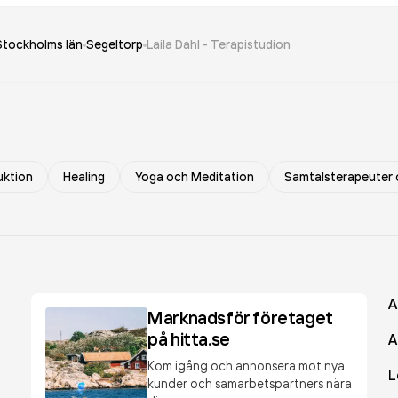
Stockholms län
Segeltorp
Laila Dahl - Terapistudion
uktion
Healing
Yoga och Meditation
Samtalsterapeuter 
A
Marknadsför företaget
på hitta.se
A
Kom igång och annonsera mot nya
L
kunder och samarbetspartners nära