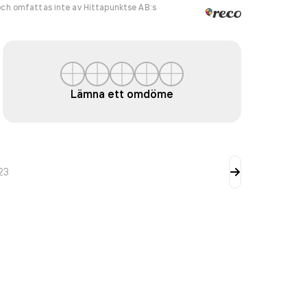
ch omfattas inte av Hittapunktse AB:s
Lämna ett omdöme
23