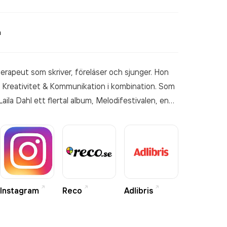
a
terapeut som skriver, föreläser och sjunger. Hon
 – Kreativitet & Kommunikation i kombination. Som
aila Dahl ett flertal album, Melodifestivalen, en
pa och USA i ryggen. Idag har hon som samtals
set för människor och psykologi med skrivandet
konserter och föreläsningar utifrån sina böcker.
Instagram
Reco
Adlibris