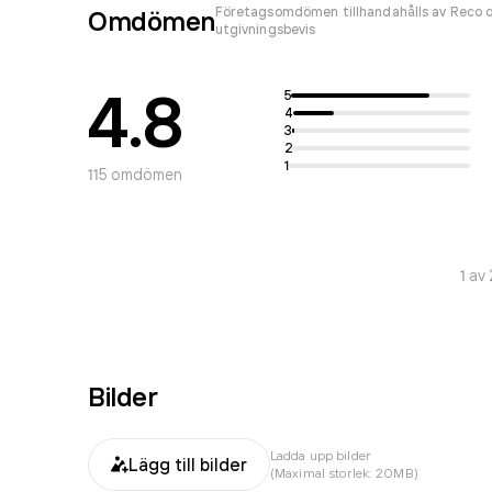
Företagsomdömen tillhandahålls av Reco o
Omdömen
utgivningsbevis
4.8
5
4
3
2
1
115
omdömen
1
av
Bilder
Ladda upp bilder
Lägg till bilder
(Maximal storlek: 20MB)