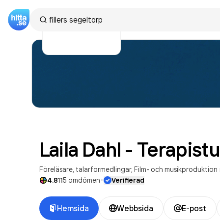
Laila Dahl -
Terapist
Föreläsare, talarförmedlingar
Film- och musikproduktion
·
4.8
115
omdömen
Verifierad
Hemsida
Webbsida
E-post