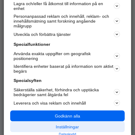
Lagra och/eller få åtkomst till information på en
Sök företag, personer och platser.
enhet
Personanpassad reklam och innehåll, reklam- och
Hitta telefonnummer, adresser, företagsinfo mm.
innehållsmätning samt forskning angående
målgrupp
Utveckla och förbättra tjänster
Marknadsför företaget
på hitta.se
Specialfunktioner
Använda exakta uppgifter om geografisk
Kom igång och annonsera mot
positionering
nya kunder och
Identifiera enheter baserat på information som aktivt
samarbetspartners nära dig.
begärs
Läs mer här
Specialsyften
Säkerställa säkerhet, förhindra och upptäcka
Alla kategorier
Populära sökningar
bedrägerier samt åtgärda fel
Leverera och visa reklam och innehåll
API & Kartor
Annonsera
Logga in
Integritet
Godkänn alla
Om oss
Nödnummer
Inställningar
Dataskydd