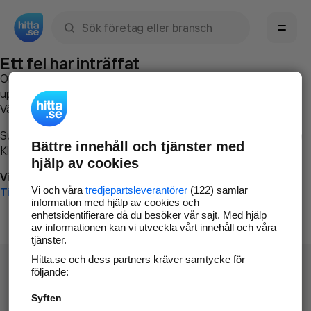
Sök namn, gata, ort, telefon, företag, sökord
Ett fel har inträffat
Om du vill kan du
kontakta hitta.se
och beskriva hur felet
uppstod så att vi lättare och snabbare kan avhjälpa det.
Vänligen försök med följande:
Surfa till
www.hitta.se
Bättre innehåll och tjänster med
Klicka på
Tillbaka-knappen
i webbläsaren och försök igen
hjälp av cookies
Vi beklagar besväret!
Vi och våra
tredjepartsleverantörer
(122) samlar
Till startsidan
information med hjälp av cookies och
enhetsidentifierare då du besöker vår sajt. Med hjälp
av informationen kan vi utveckla vårt innehåll och våra
tjänster.
Hitta.se och dess partners kräver samtycke för
följande:
Syften
Hitta.se - Gratis nummerupplysning.