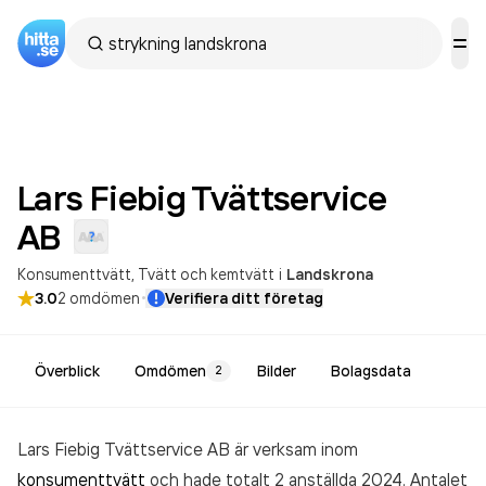
Lars Fiebig Tvättservice
AB
Konsumenttvätt
Tvätt och kemtvätt
i
Landskrona
·
3.0
2
omdömen
Verifiera ditt företag
Överblick
Omdömen
Bilder
Bolagsdata
2
Lars Fiebig Tvättservice AB är verksam inom
konsumenttvätt
och hade totalt 2 anställda 2024. Antalet