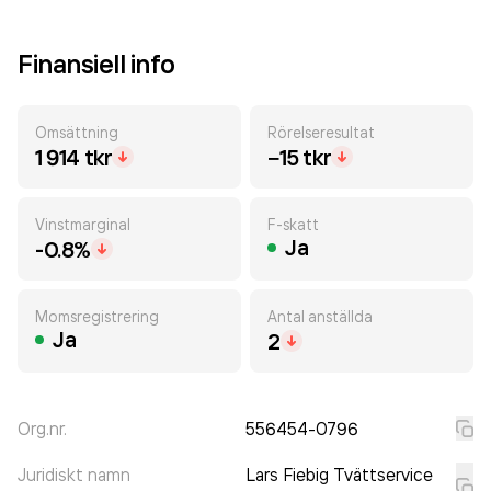
Finansiell info
Omsättning
Rörelseresultat
1 914 tkr
−15 tkr
Vinstmarginal
F-skatt
Ja
-0.8%
Momsregistrering
Antal anställda
Ja
2
Org.nr.
556454-0796
Juridiskt namn
Lars Fiebig Tvättservice