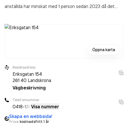
anställda har minskat med 1 person sedan 2023 då det
jobbade 3 personer på företaget. Bolaget är ett aktiebolag
som varit aktivt sedan 1992. Lars Fiebig Tvättservice AB
omsatte 1 914 000,00 kr
senaste räkenskapsåret (2024).
Öppna karta
Besöksadress
Eriksgatan 154
261 40
Landskrona
Vägbeskrivning
Telefonnummer
0418
-138
Visa nummer
Skapa en webbsida!
Prova
kostnadsfritt 1 år