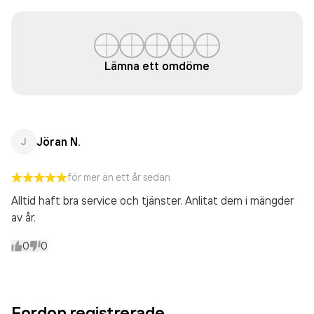
Lämna ett omdöme
Jöran N.
J
för mer än ett år sedan
Alltid haft bra service och tjänster. Anlitat dem i mängder
av år.
0
0
Fordon registrerade