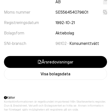
AB
Moms nummer
SE556454079601
Registreringsdatum
1992-10-21
Bolagsform
Aktiebolag
SNI-bransch
96102
·
Konsumenttvätt
Årsredovisningar
Visa bolagsdata
Källor
Kontaktinformationen är regelbundet importerad från Skatteverkets register,
Dun & Bradstreet, Value8 och Bolagsverket av hitta.se. Annan information
har företaget själv möjligheten att registrera på sin sida.