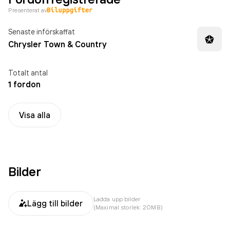
Presenterat av
Senaste införskaffat
Chrysler Town & Country
Totalt antal
1 fordon
Visa alla
Bilder
Ladda upp bilder
Lägg till bilder
(Maximal storlek: 20MB)