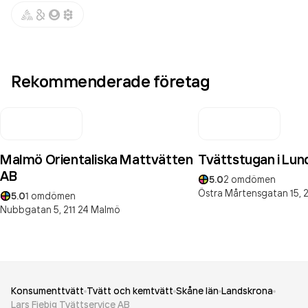
Rekommenderade företag
Malmö Orientaliska Mattvätten
Tvättstugan i Lun
AB
5.0
2
omdömen
Östra Mårtensgatan 15,
2
5.0
1
omdömen
Nubbgatan 5,
211 24
Malmö
Konsumenttvätt
Tvätt och kemtvätt
Skåne län
Landskrona
Lars Fiebig Tvättservice AB