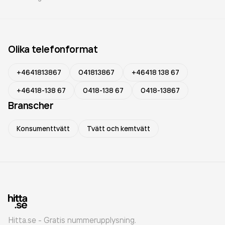
Olika telefonformat
+4641813867
041813867
+46418 138 67
+46418-138 67
0418-138 67
0418-13867
Branscher
Konsumenttvätt
Tvätt och kemtvätt
Hitta.se - Gratis nummerupplysning.