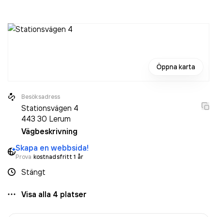
minskat med 1 person sedan 2024 då det jobbade 14
personer på företaget. Bolaget är ett aktiebolag som varit
aktivt sedan 1996. Lekfyllt i Sverige AB
omsatte
40 421 000,00 kr
senaste räkenskapsåret (2025).
Öppna karta
Besöksadress
Stationsvägen 4
443 30
Lerum
Vägbeskrivning
Skapa en webbsida!
Prova
kostnadsfritt 1 år
Stängt
Visa alla
4
platser