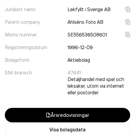
Juridiskt namn
Lekfyllt i Sverige AB
Parent company
Ahlséns Foto AB
Moms nummer
SE556536508601
Registreringsdatum
1996-12-09
Bolagsform
Aktiebolag
SNI-bransch
47641
·
Detaljhandel med spel och
leksaker, utom via internet
eller postorder
Årsredovisningar
Visa bolagsdata