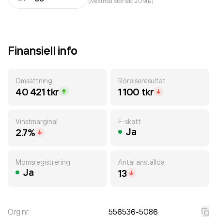
(Maximal storlek: 20MB)
Finansiell info
Omsättning
Rörelseresultat
40 421 tkr
1 100 tkr
Vinstmarginal
F-skatt
Ja
2.7%
Momsregistrering
Antal anställda
Ja
13
Org.nr.
556536-5086