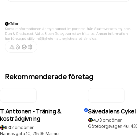
Källor
Kontaktinformationen är regelbundet importerad från Skatteverkets register,
Dun & Bradstreet, Value8 och Bolagsverket av hitta.se. Annan information
har företaget själv möjligheten att registrera på sin sida.
Rekommenderade företag
T. Anttonen - Träning &
Sävedalens Cykel
kostrådgivning
4.7
3
omdömen
Göteborgsvägen 46,
43
5.0
2
omdömen
Nannas gata 10,
215 35
Malmö