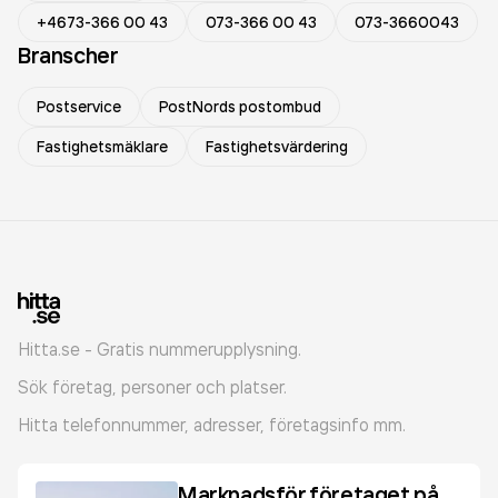
+4673-366 00 43
073-366 00 43
073-3660043
Branscher
Postservice
PostNords postombud
Fastighetsmäklare
Fastighetsvärdering
Hitta.se - Gratis nummerupplysning.
Sök företag, personer och platser.
Hitta telefonnummer, adresser, företagsinfo mm.
Marknadsför företaget på