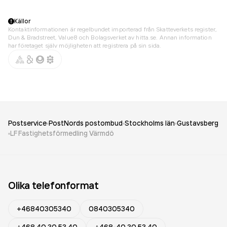
Källor
Kontaktinformationen är regelbundet importerad från Skatteverkets register,
Dun & Bradstreet, Value8 och Bolagsverket av hitta.se. Annan information
har företaget själv möjligheten att registrera på sin sida.
Postservice
PostNords postombud
Stockholms län
Gustavsberg
LF Fastighetsförmedling Värmdö
Olika telefonformat
+46840305340
0840305340