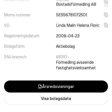
Bostadsförmedling AB
Moms nummer
SE556781072501
VD
Linda Malin Helena Floric
Registreringsdatum
2009-04-23
Bolagsform
Aktiebolag
SNI-bransch
68310
·
Förmedling avseende
fastighetsverksamhet
Årsredovisningar
Visa bolagsdata