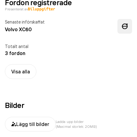
Fordon registrerade
Presenterat av
Senaste införskaffat
Volvo XC60
Totalt antal
3 fordon
Visa alla
Bilder
Ladda upp bilder
Lägg till bilder
(Maximal storlek: 20MB)