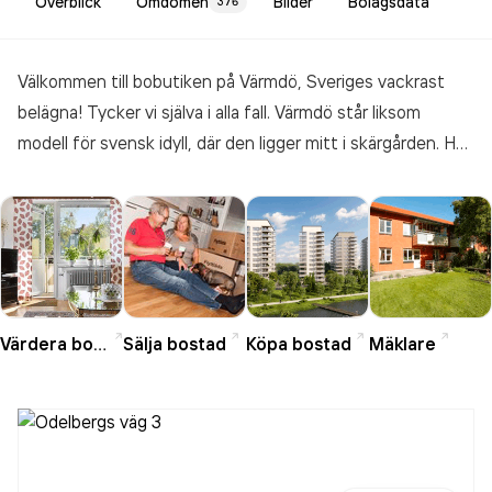
Överblick
Omdömen
Bilder
Bolagsdata
376
Välkommen till bobutiken på Värmdö, Sveriges vackrast
belägna! Tycker vi själva i alla fall. Värmdö står liksom
modell för svensk idyll, där den ligger mitt i skärgården. Här
finns de grå klipporna, båtlivet, trähusen och den lite karga
grönska vi förknippar med skärgårdslivet, bara 20 kilometer
från Slussen i Stockholm. Detta präglar förstås tillvaron på
Värmdö – på Sveriges sjätte största ö bor drygt 40 000
personer året runt, men mer än 100 000 under
sommarmånaderna. Utöver den stora centralön finns här
Värdera bostad
Sälja bostad
Köpa bostad
Mäklare
ytterligare över 10 000 öar och i runda slängar 14 000
fritidshus – och såklart massor av fina lägenheter och villor
också.