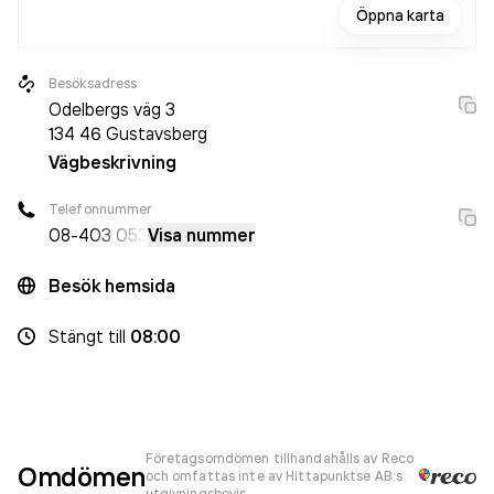
Öppna karta
Besöksadress
Odelbergs väg 3
134 46
Gustavsberg
Vägbeskrivning
Telefonnummer
08-4
03 053
Visa nummer
Besök hemsida
Stängt
till
08:00
Företagsomdömen tillhandahålls av Reco
Omdömen
och omfattas inte av Hittapunktse AB:s
utgivningsbevis