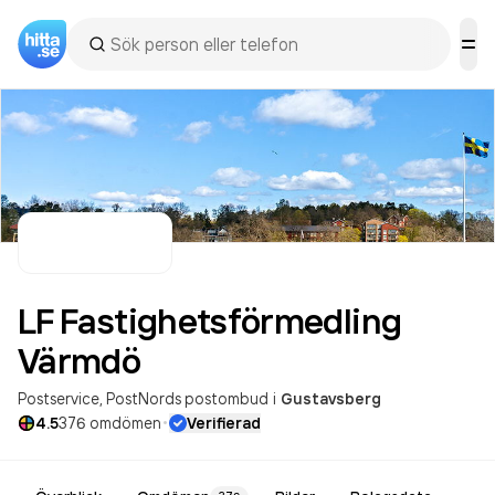
LF Fastighetsförmedling
Värmdö
Postservice
PostNords postombud
i
Gustavsberg
·
4.5
376
omdömen
Verifierad