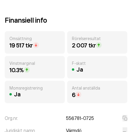
Finansiell info
Omsättning
Rörelseresultat
19 517 tkr
2 007 tkr
Vinstmarginal
F-skatt
Ja
10.3%
Momsregistrering
Antal anställda
Ja
6
Org.nr.
556781-0725
Juridiskt namn
Värmdö