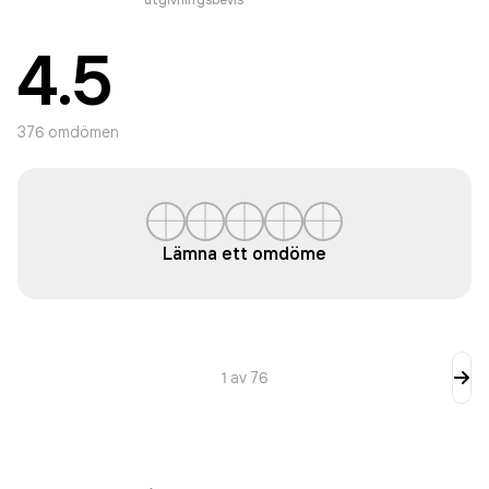
4.5
376
omdömen
Lämna ett omdöme
1
av
76