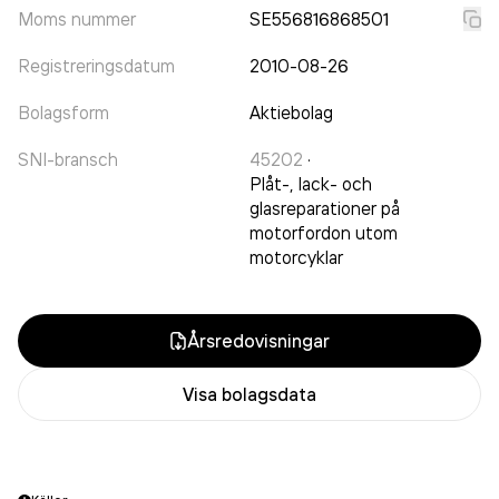
Moms nummer
SE556816868501
Registreringsdatum
2010-08-26
Bolagsform
Aktiebolag
SNI-bransch
45202
·
Plåt-, lack- och
glasreparationer på
motorfordon utom
motorcyklar
Årsredovisningar
Visa bolagsdata