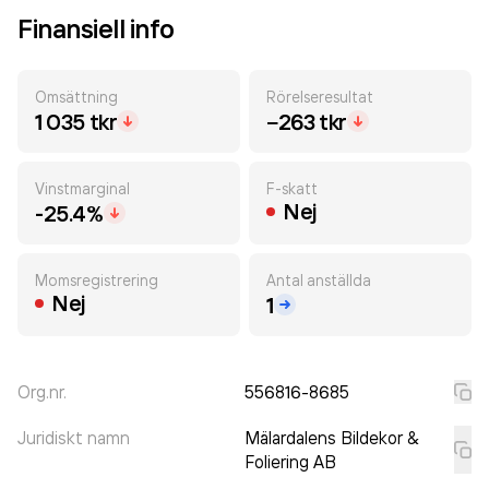
Finansiell info
Omsättning
Rörelseresultat
1 035 tkr
−263 tkr
Vinstmarginal
F-skatt
Nej
-25.4%
Momsregistrering
Antal anställda
Nej
1
Org.nr.
556816-8685
Juridiskt namn
Mälardalens Bildekor &
Foliering AB