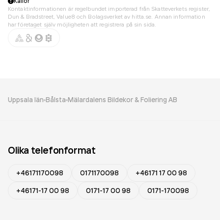
Källor
Kontaktinformationen är regelbundet importerad från Skatteverkets register,
Dun & Bradstreet, Value8 och Bolagsverket av hitta.se. Annan information
har företaget själv möjligheten att registrera på sin sida.
Uppsala län
Bålsta
Mälardalens Bildekor & Foliering AB
Olika telefonformat
+46171170098
0171170098
+46171 17 00 98
+46171-17 00 98
0171-17 00 98
0171-170098