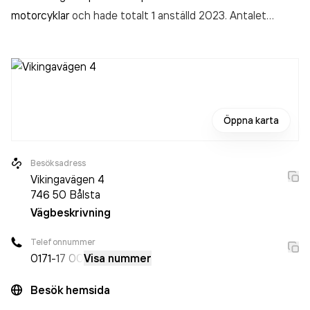
motorcyklar
och hade totalt 1 anställd 2023. Antalet
anställda är oförändrat sedan året innan. Bolaget är ett
aktiebolag som varit aktivt sedan 2010. Mälardalens
Bildekor & Foliering AB
omsatte 1 035 000,00 kr
senaste
räkenskapsåret (2023).
Öppna karta
Besöksadress
Vikingavägen 4
746 50
Bålsta
Vägbeskrivning
Telefonnummer
0171
-17 00
Visa nummer
Besök hemsida