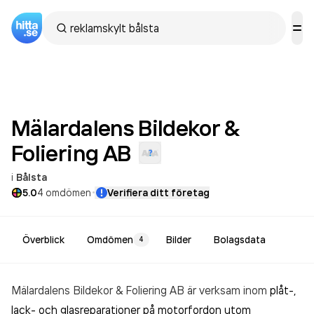
Mälardalens Bildekor &
Foliering
AB
i
Bålsta
·
5.0
4
omdömen
Verifiera ditt företag
Överblick
Omdömen
Bilder
Bolagsdata
4
Mälardalens Bildekor & Foliering AB är verksam inom
plåt-,
lack- och glasreparationer på motorfordon utom