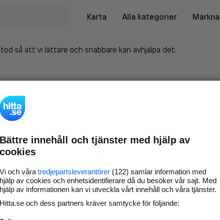
Karta
Alla kategorier
Marknad
tod så att vi lättare och snabbare kan avhjälpa det.
Bättre innehåll och tjänster med hjälp av
cookies
Vi och våra
tredjepartsleverantörer
(122) samlar information med
hjälp av cookies och enhetsidentifierare då du besöker vår sajt. Med
hjälp av informationen kan vi utveckla vårt innehåll och våra tjänster.
Marknadsför företaget på
Hitta.se och dess partners kräver samtycke för följande:
hitta.se