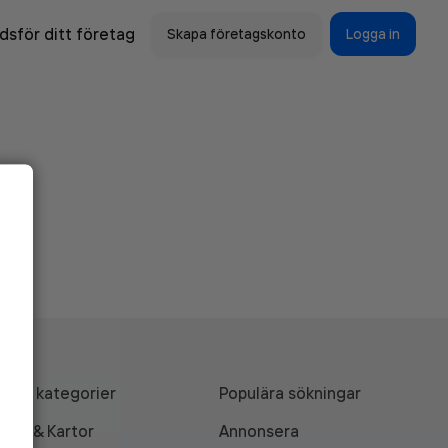
sför ditt företag
Skapa företagskonto
Logga in
Alla kategorier
Populära sökningar
API & Kartor
Annonsera