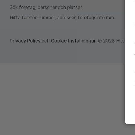
Sök företag, personer och platser.
Hitta telefonnummer, adresser, företagsinfo mm.
Privacy Policy
och
Cookie Inställningar
.
©
2026
Hitta.se