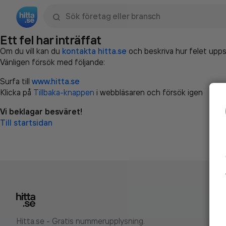
Sök namn, gata, ort, telefon, företag, sökord
Ett fel har inträffat
Om du vill kan du
kontakta hitta.se
och beskriva hur felet upps
Vänligen försök med följande:
Surfa till
www.hitta.se
Klicka på
Tillbaka-knappen
i webbläsaren och försök igen
Vi beklagar besväret!
Till startsidan
Hitta.se - Gratis nummerupplysning.