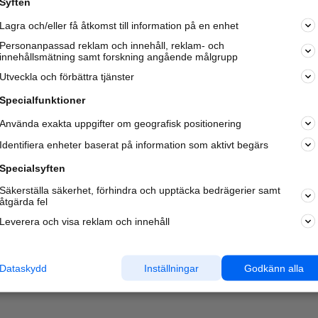
Syften
Kom igång och annonsera mot
Lagra och/eller få åtkomst till information på en enhet
nya kunder och
samarbetspartners nära dig.
Personanpassad reklam och innehåll, reklam- och
innehållsmätning samt forskning angående målgrupp
Läs mer här
Utveckla och förbättra tjänster
Specialfunktioner
Använda exakta uppgifter om geografisk positionering
Identifiera enheter baserat på information som aktivt begärs
Specialsyften
Säkerställa säkerhet, förhindra och upptäcka bedrägerier samt
åtgärda fel
Leverera och visa reklam och innehåll
Dataskydd
Inställningar
Godkänn alla