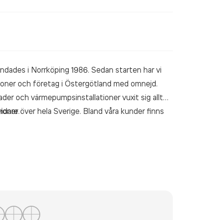
ades i Norrköping 1986. Sedan starten har vi
rsoner och företag i Östergötland med omnejd.
der och värmepumpsinstallationer vuxit sig allt
oner över hela Sverige. Bland våra kunder finns
idare.
tsägare sida vid sida med privatpersoner och