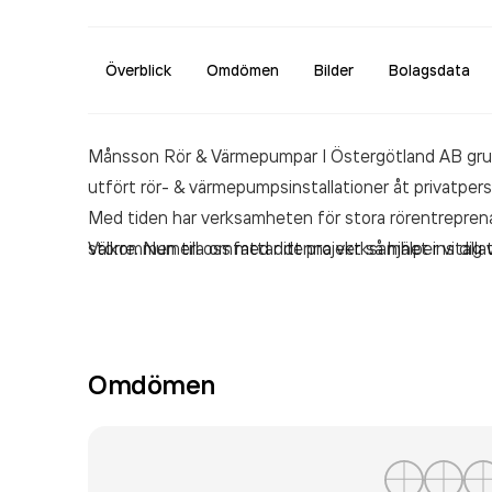
Överblick
Omdömen
Bilder
Bolagsdata
Månsson Rör & Värmepumpar I Östergötland AB grund
utfört rör- & värmepumpsinstallationer åt privatpe
Med tiden har verksamheten för stora rörentreprena
större. Numera omfattar denna verksamhet installati
Välkommen till oss med ditt projekt så hjälper vi dig v
några av Sveriges största byggföretag och fastighe
villaägare.
Omdömen