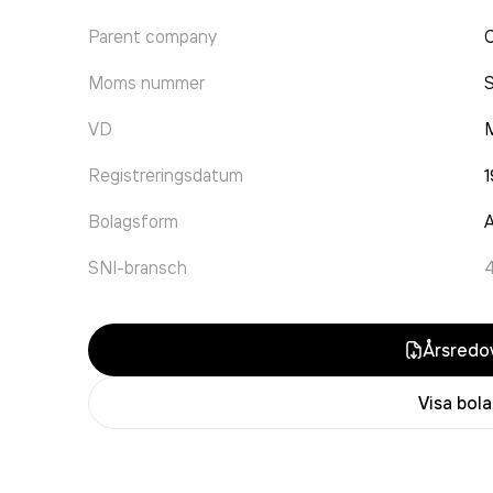
Parent company
C
Moms nummer
VD
M
Registreringsdatum
Bolagsform
A
SNI-bransch
Årsredov
Visa bol