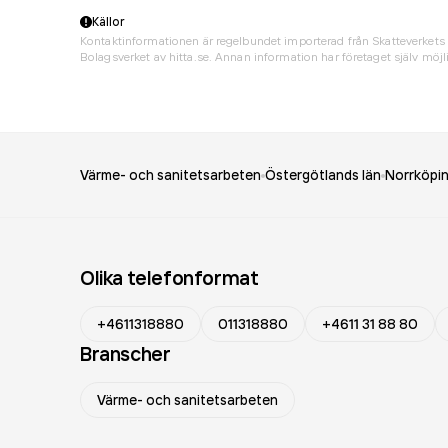
Källor
Kontaktinformationen är regelbundet importerad från Skatteverkets 
Bolagsverket av hitta.se. Annan information har företaget själv möjli
Värme- och sanitetsarbeten
Östergötlands län
Norrköpi
Olika telefonformat
+4611318880
011318880
+4611 31 88 80
Branscher
Värme- och sanitetsarbeten