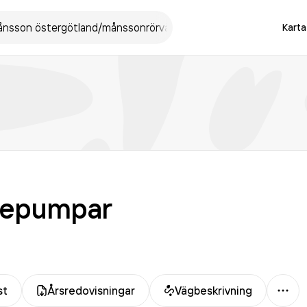
Karta
epumpar
Mer
st
Årsredovisningar
Vägbeskrivning