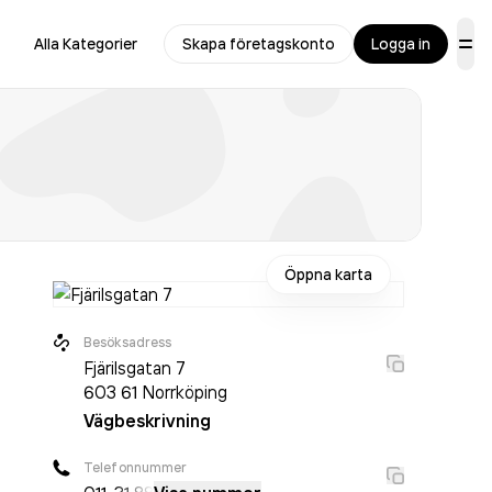
Alla Kategorier
Skapa företagskonto
Logga in
Öppna karta
Besöksadress
Fjärilsgatan 7
603 61
Norrköping
Vägbeskrivning
Telefonnummer