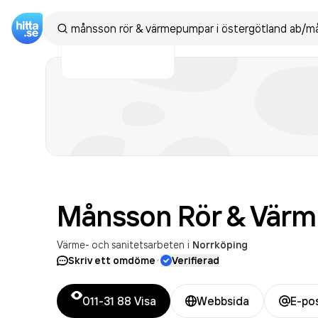
Månsson Rör &
Värm
Värme- och sanitetsarbeten
i
Norrköping
·
Skriv ett omdöme
Verifierad
011-31 88
Visa
Webbsida
E-po