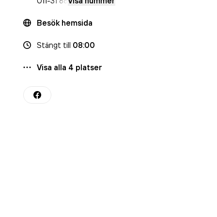
011-
31 88
Visa nummer
Besök hemsida
Stängt
till
08:00
Visa alla
4
platser