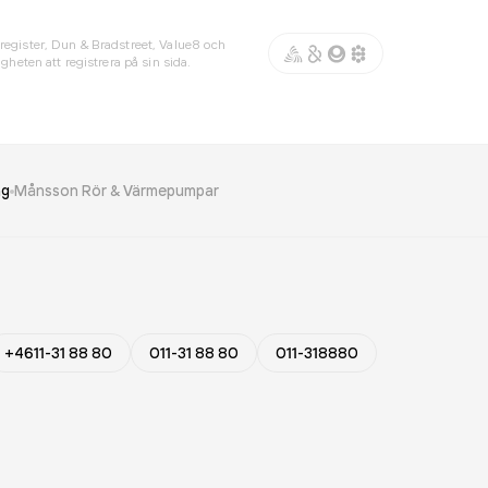
register, Dun & Bradstreet, Value8 och
gheten att registrera på sin sida.
ng
Månsson Rör & Värmepumpar
+4611-31 88 80
011-31 88 80
011-318880