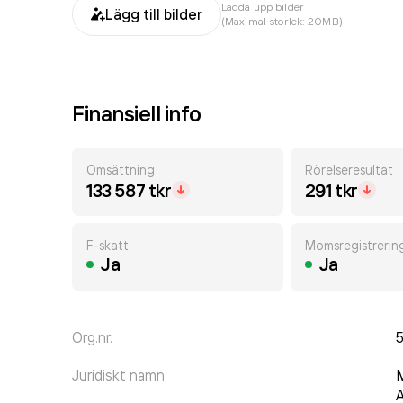
Ladda upp bilder
Lägg till bilder
(Maximal storlek: 20MB)
Finansiell info
Omsättning
Rörelseresultat
133 587 tkr
291 tkr
F-skatt
Momsregistrerin
Ja
Ja
Org.nr.
Juridiskt namn
M