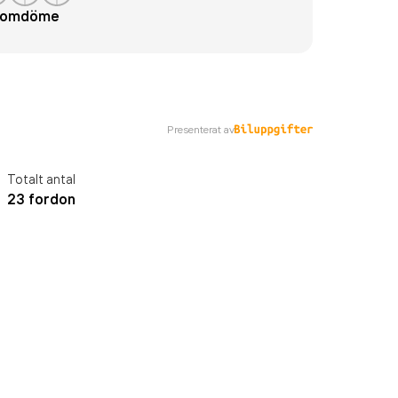
t omdöme
Presenterat av
Totalt antal
23 fordon