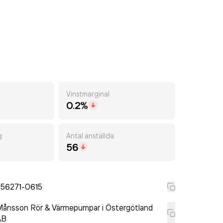
Vinstmarginal
0.2%
g
Antal anställda
56
556271-0615
ånsson Rör & Värmepumpar i Östergötland
AB