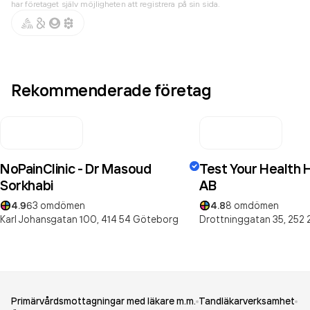
har företaget själv möjligheten att registrera på sin sida.
Rekommenderade företag
NoPainClinic - Dr Masoud
Test Your Health 
Sorkhabi
AB
4.9
63
omdömen
4.8
8
omdömen
Karl Johansgatan 100,
414 54
Göteborg
Drottninggatan 35,
252 
Primärvårdsmottagningar med läkare m.m.
Tandläkarverksamhet