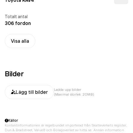
Toyota RAV4
Totalt antal
306 fordon
Visa alla
Bilder
Ladda upp bilder
Lägg till bilder
(Maximal storlek: 20MB)
Källor
Kontaktinformationen är regelbundet importerad från Skatteverkets register,
Dun & Bradstreet, Value8 och Bolagsverket av hitta.se. Annan information