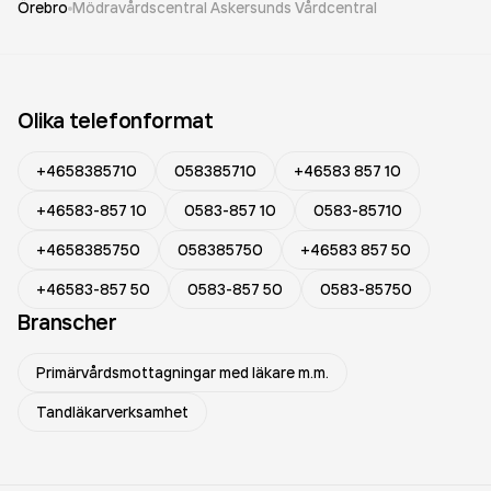
Örebro
Mödravårdscentral Askersunds Vårdcentral
Olika telefonformat
+4658385710
058385710
+46583 857 10
+46583-857 10
0583-857 10
0583-85710
+4658385750
058385750
+46583 857 50
+46583-857 50
0583-857 50
0583-85750
Branscher
Primärvårdsmottagningar med läkare m.m.
Tandläkarverksamhet