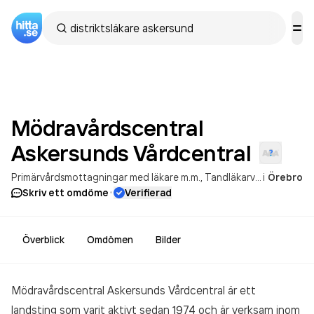
Mödravårdscentral
Askersunds
Vårdcentral
Primärvårdsmottagningar med läkare m.m.
Tandläkarverksamhet
i
Örebro
·
Skriv ett omdöme
Verifierad
Överblick
Omdömen
Bilder
Mödravårdscentral Askersunds Vårdcentral är ett
landsting som varit aktivt sedan 1974 och är verksam inom