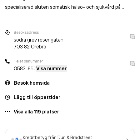
specialiserad sluten somatisk hälso- och sjukvård på
sjukhus
.
Besöksadress
södra grev rosengatan
703 82
Örebro
Telefonnummer
0583
-857
Visa nummer
Besök hemsida
Lägg till öppettider
Visa alla
119
platser
Kreditbetyg från Dun & Bradstreet