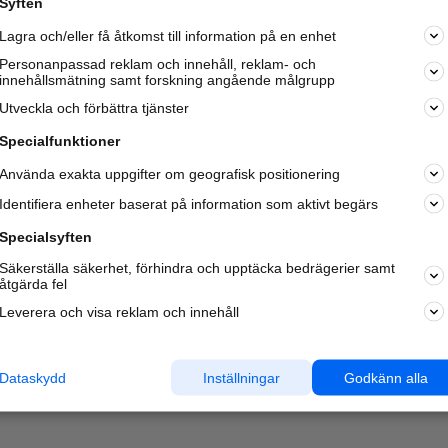
Syften
Kom igång och annonsera mot
Lagra och/eller få åtkomst till information på en enhet
nya kunder och
samarbetspartners nära dig.
Personanpassad reklam och innehåll, reklam- och
innehållsmätning samt forskning angående målgrupp
Läs mer här
Utveckla och förbättra tjänster
Specialfunktioner
Använda exakta uppgifter om geografisk positionering
Identifiera enheter baserat på information som aktivt begärs
Specialsyften
Säkerställa säkerhet, förhindra och upptäcka bedrägerier samt
åtgärda fel
Leverera och visa reklam och innehåll
Dataskydd
Inställningar
Godkänn alla