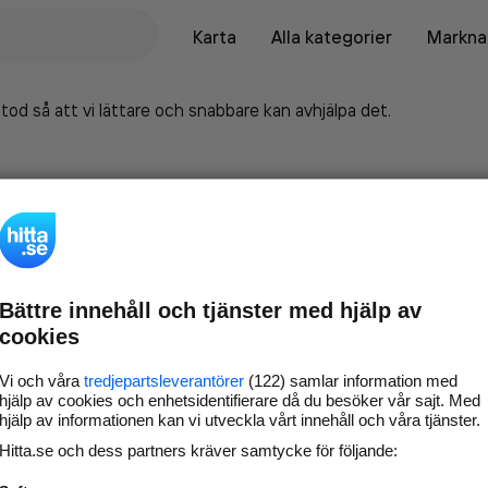
Karta
Alla kategorier
Marknad
tod så att vi lättare och snabbare kan avhjälpa det.
Bättre innehåll och tjänster med hjälp av
cookies
Vi och våra
tredjepartsleverantörer
(122) samlar information med
hjälp av cookies och enhetsidentifierare då du besöker vår sajt. Med
hjälp av informationen kan vi utveckla vårt innehåll och våra tjänster.
Marknadsför företaget på
Hitta.se och dess partners kräver samtycke för följande:
hitta.se