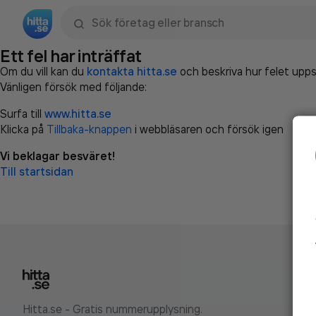
Sök namn, gata, ort, telefon, företag, sökord
Ett fel har inträffat
Om du vill kan du
kontakta hitta.se
och beskriva hur felet upps
Vänligen försök med följande:
Surfa till
www.hitta.se
Klicka på
Tillbaka-knappen
i webbläsaren och försök igen
Vi beklagar besväret!
Till startsidan
Hitta.se - Gratis nummerupplysning.