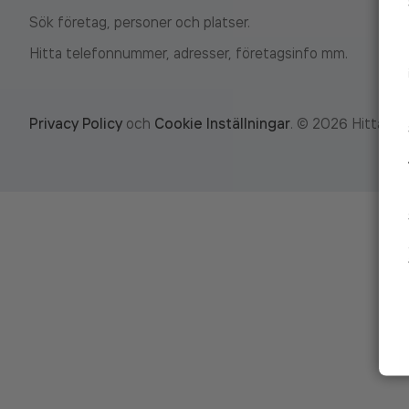
Sök företag, personer och platser.
Hitta telefonnummer, adresser, företagsinfo mm.
Privacy Policy
och
Cookie Inställningar
.
©
2026
Hitta.se