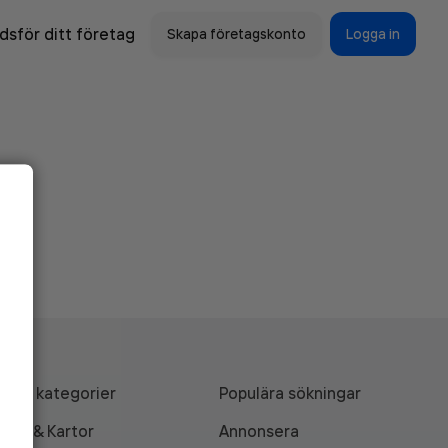
sför ditt företag
Skapa företagskonto
Logga in
Alla kategorier
Populära sökningar
API & Kartor
Annonsera