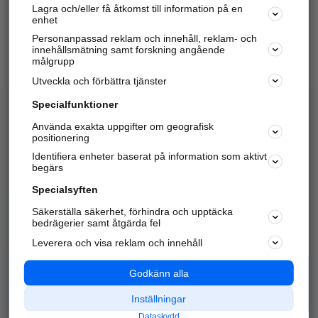
Lagra och/eller få åtkomst till information på en
Sök företag, personer och platser.
enhet
Personanpassad reklam och innehåll, reklam- och
Hitta telefonnummer, adresser, företagsinfo mm.
innehållsmätning samt forskning angående
målgrupp
Utveckla och förbättra tjänster
Marknadsför företaget
på hitta.se
Specialfunktioner
Använda exakta uppgifter om geografisk
Kom igång och annonsera mot
positionering
nya kunder och
Identifiera enheter baserat på information som aktivt
samarbetspartners nära dig.
begärs
Läs mer här
Specialsyften
Säkerställa säkerhet, förhindra och upptäcka
Alla kategorier
Populära sökningar
bedrägerier samt åtgärda fel
Leverera och visa reklam och innehåll
API & Kartor
Annonsera
Logga in
Integritet
Godkänn alla
Om oss
Nödnummer
Inställningar
Dataskydd