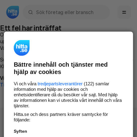
Sök namn, gata, ort, telefon, företag, sökord
Ett fel har inträffat
Om du vill kan du
kontakta hitta.se
och beskriva hur felet
uppstod så att vi lättare och snabbare kan avhjälpa det.
Vänligen försök med följande:
Surfa till
www.hitta.se
Bättre innehåll och tjänster med
Klicka på
Tillbaka-knappen
i webbläsaren och försök igen
hjälp av cookies
Vi beklagar besväret!
Vi och våra
tredjepartsleverantörer
(122) samlar
Till startsidan
information med hjälp av cookies och
enhetsidentifierare då du besöker vår sajt. Med hjälp
av informationen kan vi utveckla vårt innehåll och våra
tjänster.
Hitta.se och dess partners kräver samtycke för
följande:
Syften
Hitta.se - Gratis nummerupplysning.