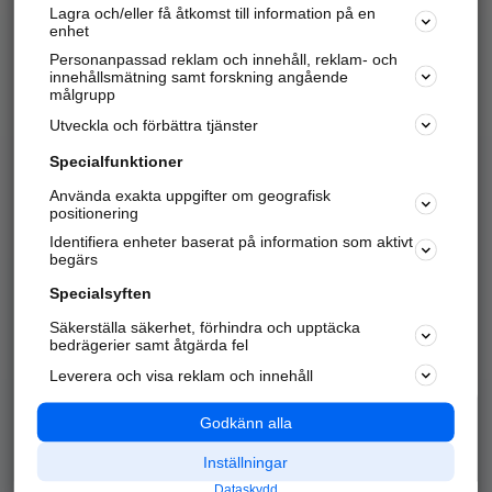
Lagra och/eller få åtkomst till information på en
Sök företag, personer och platser.
enhet
Personanpassad reklam och innehåll, reklam- och
Hitta telefonnummer, adresser, företagsinfo mm.
innehållsmätning samt forskning angående
målgrupp
Utveckla och förbättra tjänster
Marknadsför företaget
på hitta.se
Specialfunktioner
Använda exakta uppgifter om geografisk
Kom igång och annonsera mot
positionering
nya kunder och
Identifiera enheter baserat på information som aktivt
samarbetspartners nära dig.
begärs
Läs mer här
Specialsyften
Säkerställa säkerhet, förhindra och upptäcka
Alla kategorier
Populära sökningar
bedrägerier samt åtgärda fel
Leverera och visa reklam och innehåll
API & Kartor
Annonsera
Logga in
Integritet
Godkänn alla
Om oss
Nödnummer
Inställningar
Dataskydd