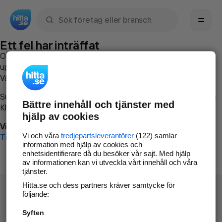
Sök namn, gata, ort, telefon, företag, sökord
Ett fel har inträffat
Om du vill kan du
kontakta hitta.se
och beskriva hur felet
uppstod så att vi lättare och snabbare kan avhjälpa det.
Vänligen försök med följande:
Surfa till
www.hitta.se
Bättre innehåll och tjänster med
Klicka på
Tillbaka-knappen
i webbläsaren och försök igen
hjälp av cookies
Vi beklagar besväret!
Vi och våra
tredjepartsleverantörer
(122) samlar
Till startsidan
information med hjälp av cookies och
enhetsidentifierare då du besöker vår sajt. Med hjälp
av informationen kan vi utveckla vårt innehåll och våra
tjänster.
Hitta.se och dess partners kräver samtycke för
följande:
Syften
Hitta.se - Gratis nummerupplysning.