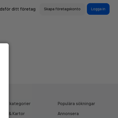
sför ditt företag
Skapa företagskonto
Logga in
Alla kategorier
Populära sökningar
API & Kartor
Annonsera