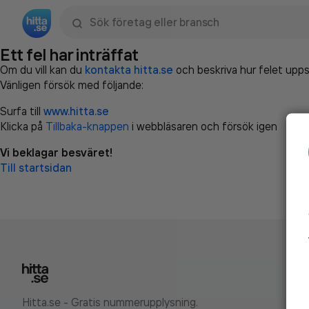
Sök namn, gata, ort, telefon, företag, sökord
Ett fel har inträffat
Om du vill kan du
kontakta hitta.se
och beskriva hur felet upps
Vänligen försök med följande:
Surfa till
www.hitta.se
Klicka på
Tillbaka-knappen
i webbläsaren och försök igen
Vi beklagar besväret!
Till startsidan
Hitta.se - Gratis nummerupplysning.