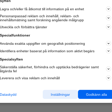
Syften
Kom igång och annonsera mot
Lagra och/eller få åtkomst till information på en enhet
nya kunder och
samarbetspartners nära dig.
Personanpassad reklam och innehåll, reklam- och
innehållsmätning samt forskning angående målgrupp
Läs mer här
Utveckla och förbättra tjänster
Specialfunktioner
Använda exakta uppgifter om geografisk positionering
Identifiera enheter baserat på information som aktivt begärs
Specialsyften
Säkerställa säkerhet, förhindra och upptäcka bedrägerier samt
åtgärda fel
Leverera och visa reklam och innehåll
Dataskydd
Inställningar
Godkänn alla