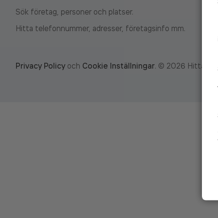
Sök företag, personer och platser.
Hitta telefonnummer, adresser, företagsinfo mm.
Privacy Policy
och
Cookie Inställningar
.
©
2026
Hitta.se