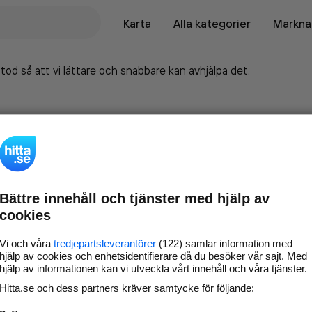
Karta
Alla kategorier
Marknad
tod så att vi lättare och snabbare kan avhjälpa det.
Bättre innehåll och tjänster med hjälp av
cookies
Vi och våra
tredjepartsleverantörer
(122) samlar information med
hjälp av cookies och enhetsidentifierare då du besöker vår sajt. Med
hjälp av informationen kan vi utveckla vårt innehåll och våra tjänster.
Marknadsför företaget på
Hitta.se och dess partners kräver samtycke för följande:
hitta.se