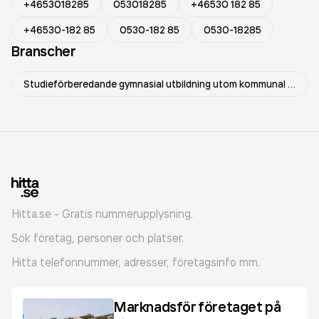
+4653018285
053018285
+46530 182 85
+46530-182 85
0530-182 85
0530-18285
Branscher
Studieförberedande gymnasial utbildning utom kommunal vuxenutbildning
Hitta.se - Gratis nummerupplysning.
Sök företag, personer och platser.
Hitta telefonnummer, adresser, företagsinfo mm.
Marknadsför företaget på