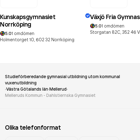
Kunskapsgymnasiet
Växjö Fria Gymna
Norrköping
5.0
1
omdömen
Storgatan 82C,
352 46
V
5.0
1
omdömen
Holmentorget 10,
602 32
Norrköping
Studieförberedande gymnasial utbildning utom kommunal
vuxenutbildning
Västra Götalands län
Mellerud
Melleruds Kommun - Dahlstiernska Gymnasiet
Olika telefonformat