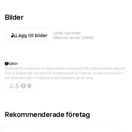
Bilder
Ladda upp bilder
Lägg till bilder
(Maximal storlek: 20MB)
Källor
Kontaktinformationen är regelbundet importerad från Skatteverkets register,
Dun & Bradstreet, Value8 och Bolagsverket av hitta.se. Annan information
har företaget själv möjligheten att registrera på sin sida.
Rekommenderade företag