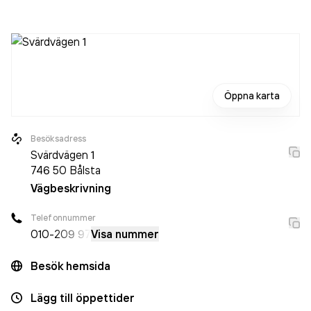
senaste räkenskapsåret (2025).
Öppna karta
Besöksadress
Svärdvägen 1
746 50
Bålsta
Vägbeskrivning
Telefonnummer
010-
209 97
Visa nummer
Besök hemsida
Lägg till öppettider