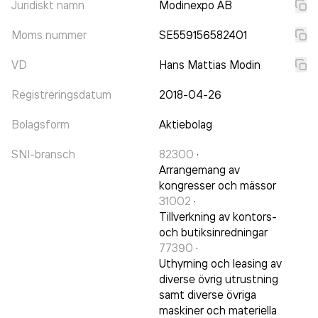
Juridiskt namn
Modinexpo AB
Moms nummer
SE559156582401
VD
Hans Mattias Modin
Registreringsdatum
2018-04-26
Bolagsform
Aktiebolag
SNI-bransch
82300
·
Arrangemang av
kongresser och mässor
31002
·
Tillverkning av kontors-
och butiksinredningar
77390
·
Uthyrning och leasing av
diverse övrig utrustning
samt diverse övriga
maskiner och materiella