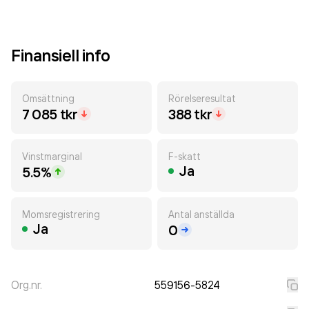
Finansiell info
Omsättning
Rörelseresultat
7 085 tkr
388 tkr
Vinstmarginal
F-skatt
Ja
5.5%
Momsregistrering
Antal anställda
Ja
0
Org.nr.
559156-5824