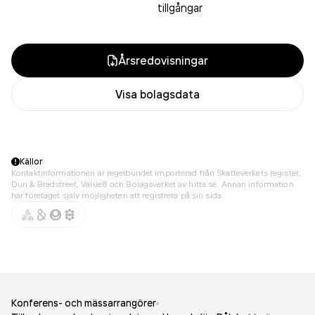
tillgångar
Årsredovisningar
Visa bolagsdata
Källor
Kontaktinformationen är regelbundet importerad från Skatteverkets register,
Dun & Bradstreet, Value8 och Bolagsverket av hitta.se. Annan information
har företaget själv möjligheten att registrera på sin sida.
Konferens- och mässarrangörer