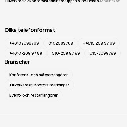
Tillverkare av kontorsinredningar
Uppsala län
Bålsta
Modinexpo
Olika telefonformat
+46102099789
0102099789
+4610 209 97 89
+4610-209 97 89
010-209 97 89
010-2099789
Branscher
Konferens- och mässarrangörer
Tillverkare av kontorsinredningar
Event- och festarrangörer