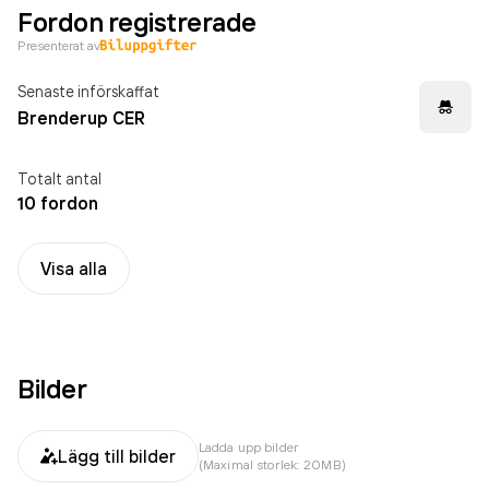
Fordon registrerade
Presenterat av
Senaste införskaffat
Brenderup CER
Totalt antal
10 fordon
Visa alla
Bilder
Ladda upp bilder
Lägg till bilder
(Maximal storlek: 20MB)